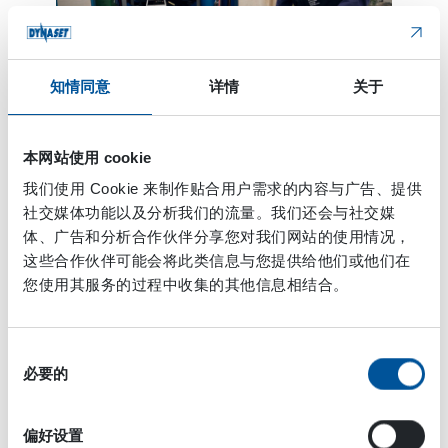
知情同意
详情
关于
本网站使用 cookie
高压水能够为诸如管道清洁装置等特定应用带来很大的
我们使用 Cookie 来制作贴合用户需求的内容与广告、提供
优势。丹纳森高压管道清洁装置的设计简单而坚固，令
社交媒体功能以及分析我们的流量。我们还会与社交媒
工作更加简单。在设计这些装置时，我们始终为用户考
体、广告和分析合作伙伴分享您对我们网站的使用情况，
虑。这些管道清洁设备的紧凑尺寸令车辆能够有足够的
这些合作伙伴可能会将此类信息与您提供给他们或他们在
空间安装额外的储水器。较小的液压设备尺寸也为其他
您使用其服务的过程中收集的其他信息相结合。
诸如液压发电机的液压设备留出了空间。
驱动气动工具
同
必要的
意
选
压缩空气是另一种动力来源，经常在工地和服务车辆上
择
使用。当您需要空气冲洗，使用气动工具，或者在道路
偏好设置