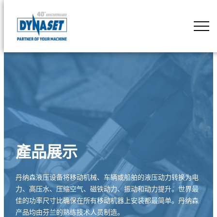
Skip
to
DYNASET
content
Powered
by
Hydraulics
產品展示
丹纳森液压设备将移动机械、车辆或船舶的液压动力转换为电
力、高压水、压缩空气、磁铁动力、振动和动力提升。世界最
佳的功率尺寸比确保在所有移动机器上安装都最简单。丹纳森
产品均由芬兰的熟练技术人员制造。