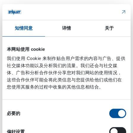
數據表
知情同意
详情
关于
HDF液压钻井液泵
HDF 40
HD
输出参数
/40-8
21
本网站使用 cookie
/25
我们使用 Cookie 来制作贴合用户需求的内容与广告、提供
社交媒体功能以及分析我们的流量。我们还会与社交媒
40
23 
体、广告和分析合作伙伴分享您对我们网站的使用情况，
钻井液流量 最大
升/分钟（美式加仑
(10.6)
每分钟）
这些合作伙伴可能会将此类信息与您提供给他们或他们在
您使用其服务的过程中收集的其他信息相结合。
40 (580)
21
压力 最大
巴（psi）
(30
同
2,6
8
功率 最大
千瓦
必要的
意
选
液压功率要求
择
偏好设置