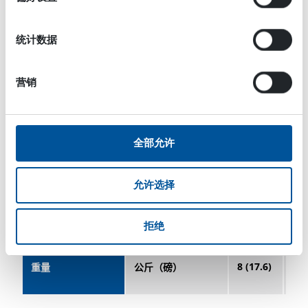
8 (2.1)
35 
流量 最大
升/分钟（美式加仑
每分钟）
统计数据
210
25
压力 最大
巴（psi）
(3000)
(36
营销
总体尺寸
190
15
长度
毫米（英寸）
全部允许
(7.5)
(5.
315
23
宽度
毫米（英寸）
允许选择
(12.4)
(9.
170
15
高度
毫米（英寸）
拒绝
(6.7)
(6.
8 (17.6)
11
重量
公斤（磅）
(24