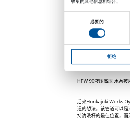
收集的其他信息相结合。
同
必要的
意
选
择
拒绝
HPW 90液压高压 水
后来Honkajoki W
道的想法。该管道可以是
持清洗杆的最佳位置，而