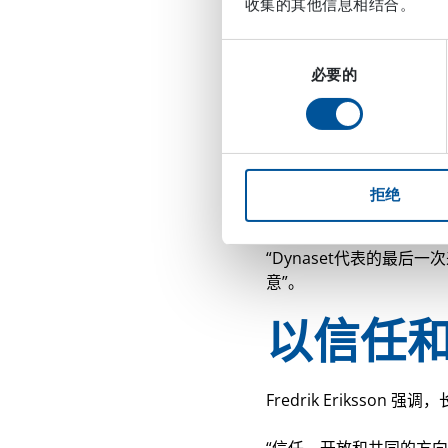
收集的其他信息相结合。
装置
，近年来在农业和高
同
“Dynaset的解决方
必要的
意
智能、实用的成套设备”
选
择
人是合
拒绝
合作不仅与产品和贸易有关
“Dynaset代表的最
意”。
以信任
Fredrik Erikss