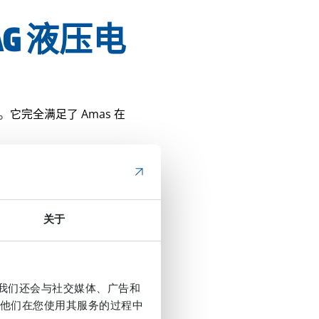
G 液压电
。它完全满足了 Amas 在
riksson说。
as 产品系
关于
et 的全部产品，从电磁发生
。我们还会与社交媒体、广告和
set 解决方案在这些设备
他们在您使用其服务的过程中
set 的 PPL 高压管道清洗