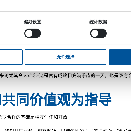
尔夫球场用户中颇受欢迎。
案结构紧凑、效率高，最重要的是可靠。它们与我们的产品系列完美
偏好设置
统计数据
。
作的核心
允许选择
，还与人有关。多年来，Amas 和 Dynaset 之间的互动一
后一次来访尤其令人难忘–这是富有成效和充满乐趣的一天，也是双
和共同价值观为指导
on 强调，长期合作的基础是相互信任和开放。