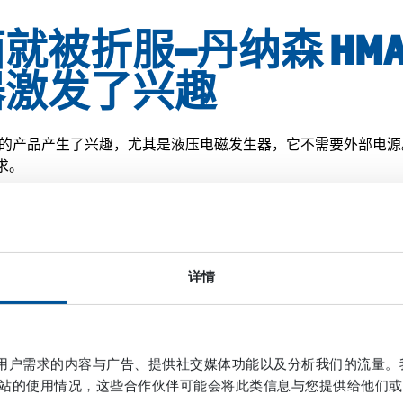
就被折服–丹纳森 HMA
器激发了兴趣
aset 的产品产生了兴趣，尤其是液压电磁发生器，它不需要外部电源
需求。
非常适合我们的客户群。这正是我们正在寻找的创新，”Fredrik E
Dynaset产 品成为 Am
详情
部分
已成为 Amas 产品系列的一部分。如今，Amas 几乎提供Dynas
作贴合用户需求的内容与广告、提供社交媒体功能以及分析我们的流量
机。 Amas 公司为客户提供全系列的 拆除和回收设备，Dyna
站的使用情况，这些合作伙伴可能会将此类信息与您提供给他们或
–特别是在需要无需单独供电的移动机械的应用中。尤其是
Dyna