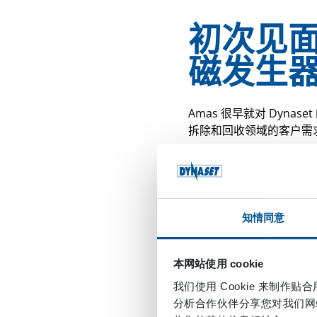
初次见面
磁发生
Amas 很早就对 Dyn
拆除和回收领域的客户
“不需要外部电源的液压磁铁
深化合作–
知情同意
列的一
本网站使用 cookie
现在，Dynaset 的产品
我们使用 Cookie 来制
器和高压水泵到压缩机和发电
分析合作伙伴分享您对我们网
中是一个天然的解决方案