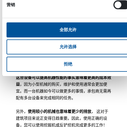
更大的伤害。
那是因为“老派”做法需要使用跟大的力量
营销
来完成相同的任务。振动也仅在需要使用时才激活，且
运行时间很短。这意味着配件的总运行时间仅是挖掘机
或反铲本身运行时间的很小一部分。
全部允许
我们的客户已经使用这些液压振动器多年，
我们收到的
对销或衬套损坏的投诉为零。
因此，挖掘机和反铲挖机
允许选择
不会因为液压振动而受到损坏。
锦上添花
拒绝
这台设备可以提高机器性能的事实意味着更高的成本效
益
，因为小型机械的购买，维护和使用通常会更加便
宜。而一台机器如今可以做更多的事情，承包商无需再
配有多台设备来完成相同的任务。
另外，
使用较小的机械也意味着更少的排放
， 这对于
建筑项目来说正变得日趋重要。因此，使用正确的设
备，您可以使用挖掘机或反铲挖机完成更多的工作！