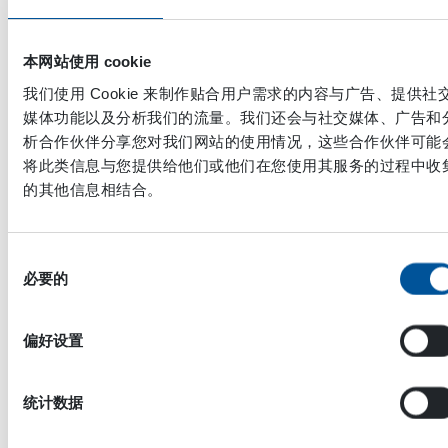
当你知道你用HVB液压振动器做什么工作时，就不会有
任何问题。Petri Salomaa。
本网站使用 cookie
因为我在YouTube上上传了许多我使用设备的视频，
因此许多人都直接问我液压振动器是否会损伤挖掘机。
我们使用 Cookie 来制作贴合用户需求的内容与广告、提供社
在使用它的7年时间里，振动从未对我的挖掘机造成任
媒体功能以及分析我们的流量。我们还会与社交媒体、广告和
何损坏。Jussi Mäkelä。
析合作伙伴分享您对我们网站的使用情况，这些合作伙伴可能
将此类信息与您提供给他们或他们在您使用其服务的过程中收
Jussi Mäkelä 知道他在说什么。他从1965年就开始驾
的其他信息相结合。
驶挖掘机。直到最近几年才从驾驶员的位置退休。
在使用它的7年时间里，振动从未对我的挖掘机造成任
同
何损坏。
必要的
意
来自Kaivuripalvelu Markku Järvinen Oy公司的HVB液压振动器的
选
长期用户Jussi Mäkelä
择
偏好设置
此外，使用液压振动器，驾驶员无需再通过“老派”做
统计数据
法，即晃动摇杆手柄来排空铲斗。
和使用可控的振动相
比，晃动手柄来清空铲斗上粘连的泥土反而对挖掘机有