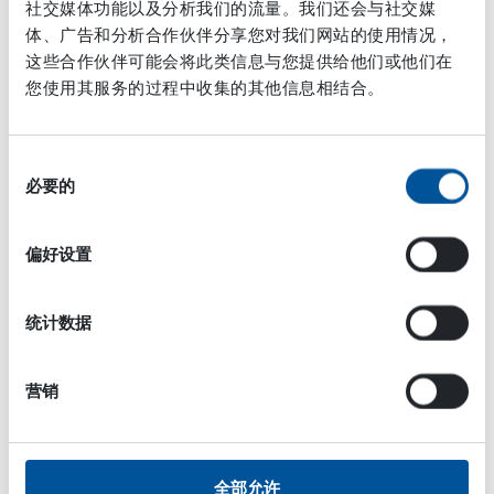
社交媒体功能以及分析我们的流量。我们还会与社交媒
体、广告和分析合作伙伴分享您对我们网站的使用情况，
这些合作伙伴可能会将此类信息与您提供给他们或他们在
您使用其服务的过程中收集的其他信息相结合。
同
必要的
意
选
择
偏好设置
统计数据
该钻机的粉尘控制采用了HPW-DUST，在钻头周围形成
雾幕，有效抑制粉尘，使得钻井过程中的空气质量保持
在更好的水平。同时，设备操作员也可以更清楚的观察
营销
前方钻头的情况。
HPW-DUST在集料过程中的
全部允许