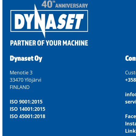
Dynaset Oy
Con
Menotie 3
Cust
33470 Ylöjärvi
+358
FINLAND
inf
ISO 9001:2015
ser
ISO 14001:2015
ISO 45001:2018
Fac
Ins
Link