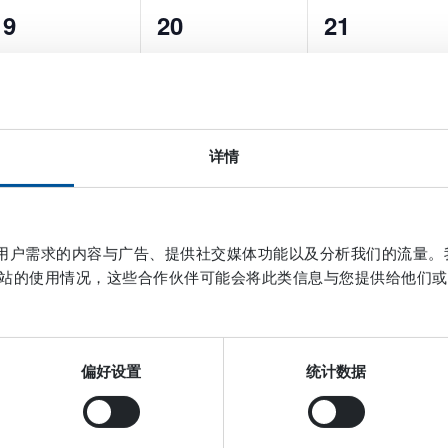
0
0
0
19
20
21
events,
events,
events,
详情
0
0
0
26
27
28
events,
events,
events,
作贴合用户需求的内容与广告、提供社交媒体功能以及分析我们的流量
站的使用情况，这些合作伙伴可能会将此类信息与您提供给他们或
0
0
0
2
3
4
偏好设置
统计数据
events,
events,
events,