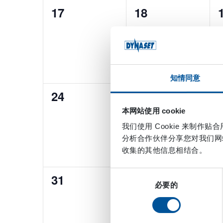
0
0
17
18
events,
events,
知情同意
0
0
24
25
events,
events,
本网站使用 cookie
我们使用 Cookie 来制
分析合作伙伴分享您对我们网
收集的其他信息相结合。
同
0
0
31
1
必要的
意
events,
events,
选
择