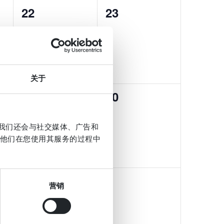
0
0
22
23
events,
events,
关于
0
0
29
30
events,
events,
。我们还会与社交媒体、广告和
他们在您使用其服务的过程中
0
0
5
6
营销
events,
events,