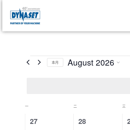
DYNASET
Powered
Skip
by
to
Hydraulics
content
Events
August 2026
本月
Select
date.
Calendar
一
MONDAY
二
TUESDAY
三
W
of
0
0
27
28