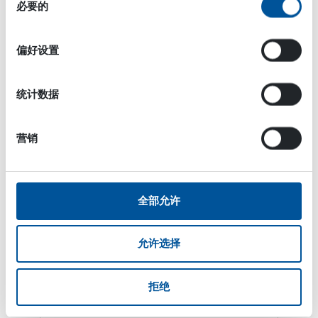
必要的
意
选
事实上坦佩雷 Ratikka当时是在寻找一个吹气设备，但
择
是当我见到了HRVB也可以用于 抽吸时，我意识到这个
偏好设置
多功能性将在电车轨道发挥巨大的作用，Markku
Palonen总结道。
统计数据
营销
Want to ask something about DYNASET HRVB
Hydraulic Recycling Vacuum Bucket? Send us a
message!
全部允许
允许选择
姓名
拒绝