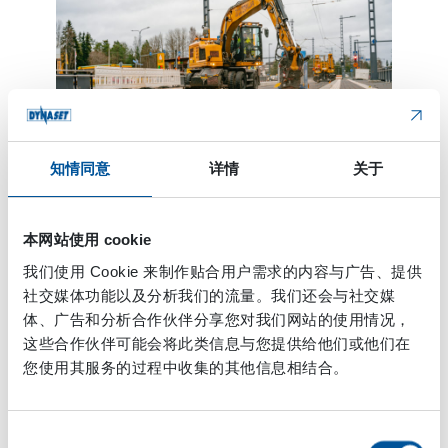
知情同意
详情
关于
在秋季， Markku Palonen使用HRVB液压回收真空斗
将轨道上的落叶吹离。
本网站使用 cookie
我们使用 Cookie 来制作贴合用户需求的内容与广告、提供
HRVB的多功能性令人感到
社交媒体功能以及分析我们的流量。我们还会与社交媒
惊奇
体、广告和分析合作伙伴分享您对我们网站的使用情况，
这些合作伙伴可能会将此类信息与您提供给他们或他们在
HRVB 液压回收真空斗的优势在于其多功能性。同一装
您使用其服务的过程中收集的其他信息相结合。
置可以完成不同领域的众多任务。也正是如此的多功能
性在Markku Palonen 第一次见到这个斗的时候吸引了
同
他。