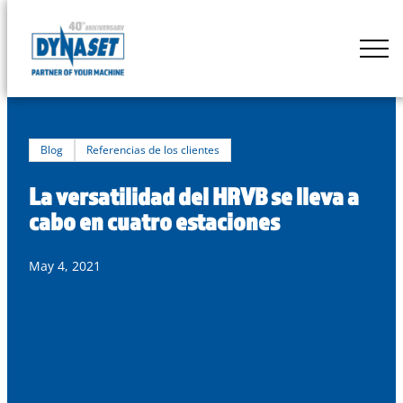
Skip
to
DYNASET
content
Powered
by
Hydraulics
Blog
Referencias de los clientes
La versatilidad del HRVB se lleva a
cabo en cuatro estaciones
May 4, 2021