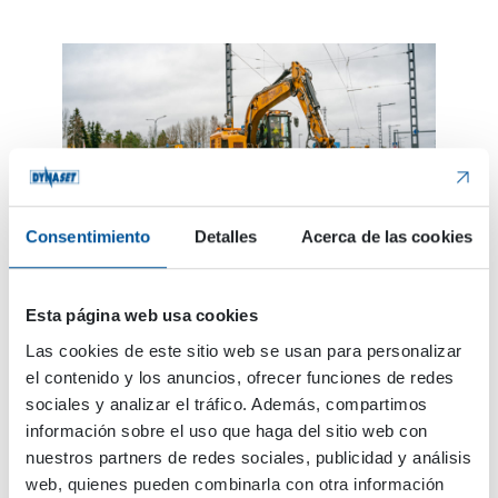
Consentimiento
Detalles
Acerca de las cookies
En el otoño, Markku Palonen utiliza el cucharón
Esta página web usa cookies
de reciclaje hidráulico HRVB para soplar las
hojas.
Las cookies de este sitio web se usan para personalizar
el contenido y los anuncios, ofrecer funciones de redes
sociales y analizar el tráfico. Además, compartimos
Especialmente los montones de hojas son
información sobre el uso que haga del sitio web con
extremadamente fáciles de recoger. No necesita
nuestros partners de redes sociales, publicidad y análisis
un trabajador manual con un rastrillo porque el
web, quienes pueden combinarla con otra información