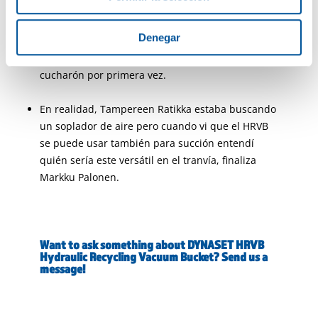
HRVB radica en su versatilidad. La misma unidad
puede ayudar en numerosas tareas para
Denegar
diferentes campos de negocios. Esta versatilidad
también sedujo a Markku Palonen cuando vio el
cucharón por primera vez.
En realidad, Tampereen Ratikka estaba buscando
un soplador de aire pero cuando vi que el HRVB
se puede usar también para succión entendí
quién sería este versátil en el tranvía, finaliza
Markku Palonen.
Want to ask something about DYNASET HRVB
Hydraulic Recycling Vacuum Bucket? Send us a
message!