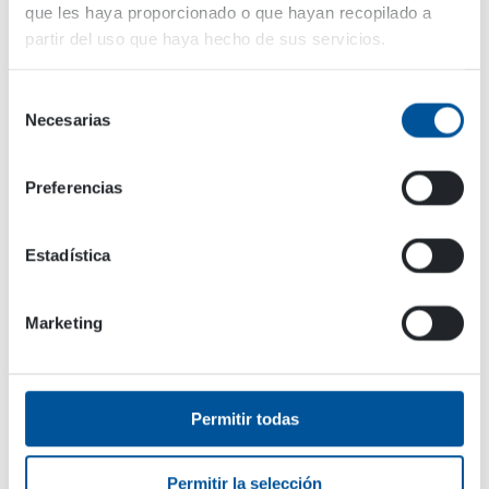
cucharón recoge las hojas fácilmente. No hay
que les haya proporcionado o que hayan recopilado a
necesidad de una finalización más precisa
partir del uso que haya hecho de sus servicios.
porque el resultado es un césped limpio. Si
intentas atrapar estos montones con un cucharón
Selección
normal, siempre quedarán algunas sobras. Y
Necesarias
de
también es fácil dañar el césped con un cucharón
consentimiento
normal, dice Markku Palonen.
Preferencias
También ha utilizado un estilo de uso de
«pellizcar» con el cucharón. Significa que usa la
escotilla del cucharón para agarrar cosas.
Estadística
Usé la trampilla para recoger una gran pila de
Marketing
hojas y luego finalicé el trabajo con la succión.
La versatilidad del HRVB ha
sorprendido
Permitir todas
La belleza del cucharón de reciclaje hidráulico
Permitir la selección