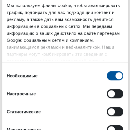
Мы используем файлы cookie, чтобы анализировать
трафик, подбирать для вас подходящий контент и
Google Play Store (Android)
рекламу, а также дать вам возможность делиться
информацией в социальных сетях. Мы передаем
DOWNLOAD DSMART APP for Android
информацию о ваших действиях на сайте партнерам
Google: социальным сетям и компаниям,
занимающимся рекламой и веб-аналитикой. Наши
DOWNLOAD
партнеры могут комбинировать эти сведения с
предоставленной вами информацией, а также
данными, которые они получили при использовании
Выбор
вами их сервисов.
Необходимые
согласия
App Store (Apple)
Настроечные
DOWNLOAD DSMART APP for IOS
Статистические
DOWNLOAD
Маркетинговые