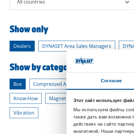
All countries
Show only
Dealers
DYNASET Area Sales Managers
DYNA
Show by category
Согласие
Все
Compressed Air
Electricity
High Pre
Know-How
Magnet Power
Power Boosting
Этот сайт использует фай
Мы используем файлы cooki
Vibration
также дать вам возможнос
действиях на сайте партне
аналитикой. Наши партнеры