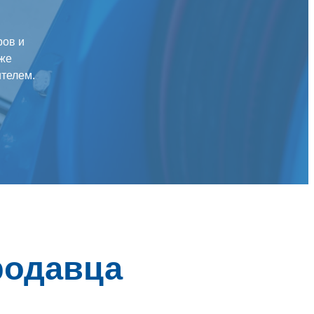
ров и
кже
ителем.
родавца