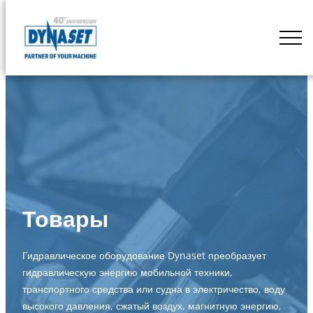
Skip
to
DYNASET
content
Powered
by
Hydraulics
Товары
Гидравлическое оборудование Dynaset преобразует
гидравлическую энергию мобильной техники,
транспортного средства или судна в электричество, воду
высокого давления, сжатый воздух, магнитную энергию,