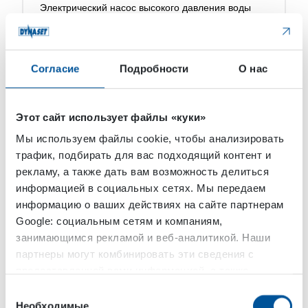
Электрический насос высокого давления воды
EPW компании DYNASET преобразует
электроэнергию в воду под высоким давлением.
В линейке представлены насосы, работающие
как от переменного, так и от постоянного тока.
Согласие
Подробности
О нас
Электрический насос […]
Этот сайт использует файлы «куки»
Мы используем файлы cookie, чтобы анализировать
трафик, подбирать для вас подходящий контент и
рекламу, а также дать вам возможность делиться
информацией в социальных сетях. Мы передаем
информацию о ваших действиях на сайте партнерам
Google: социальным сетям и компаниям,
занимающимся рекламой и веб-аналитикой. Наши
партнеры могут комбинировать эти сведения с
предоставленной вами информацией, а также
Вода Высокого Давления
данными, которые они получили при использовании
Выбор
HAC Гидравлическая система
вами их сервисов.
Необходимые