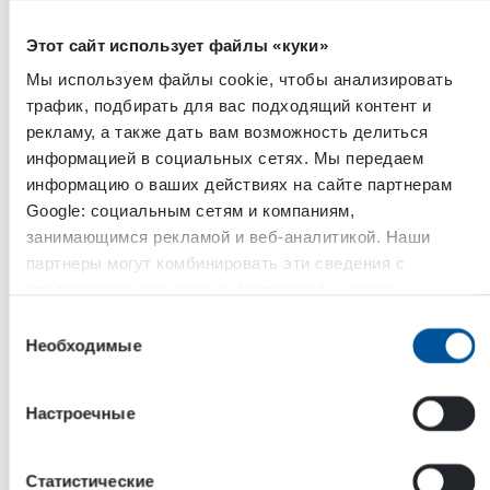
Этот сайт использует файлы «куки»
Мы используем файлы cookie, чтобы анализировать
трафик, подбирать для вас подходящий контент и
рекламу, а также дать вам возможность делиться
информацией в социальных сетях. Мы передаем
информацию о ваших действиях на сайте партнерам
Google: социальным сетям и компаниям,
занимающимся рекламой и веб-аналитикой. Наши
партнеры могут комбинировать эти сведения с
предоставленной вами информацией, а также
Электричество
данными, которые они получили при использовании
Выбор
HWG Гидравлический
вами их сервисов.
Необходимые
согласия
сварочный генератор
Гидравлический сварочный генератор DYNASET
Настроечные
HWG преобразует гидравлическую энергию
мобильной машины, транспортного средства или
судна в сварочный ток и вспомогательное
Статистические
электричество. Гидравлический сварочный