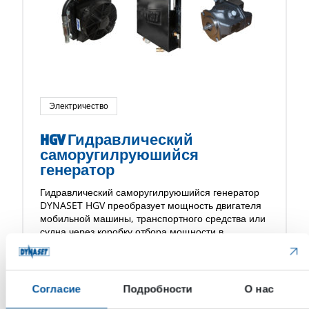
Электричество
HGV Гидравлический
саморугилруюшийся
генератор
Гидравлический саморугилруюшийся генератор
DYNASET HGV преобразует мощность двигателя
мобильной машины, транспортного средства или
судна через коробку отбора мощности в
высококачественную электроэнергию. Система
HGV Гидравлический саморугилруюшийся
генератор — это модульное решение, […]
Согласие
Подробности
О нас