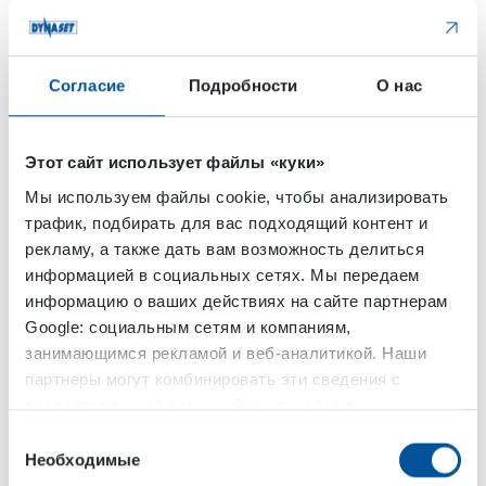
Согласие
Подробности
О нас
Этот сайт использует файлы «куки»
Мы используем файлы cookie, чтобы анализировать
трафик, подбирать для вас подходящий контент и
рекламу, а также дать вам возможность делиться
информацией в социальных сетях. Мы передаем
информацию о ваших действиях на сайте партнерам
Инженер-электрик DYNASET Тони Хямяляйнен.
Google: социальным сетям и компаниям,
занимающимся рекламой и веб-аналитикой. Наши
партнеры могут комбинировать эти сведения с
Как инженер-электрик, я делаю такие вещи, как
предоставленной вами информацией, а также
электрическое планирование, схемы и
данными, которые они получили при использовании
Выбор
электрические схемы, а также макетные
вами их сервисов.
Необходимые
согласия
изображения. Типичный рабочий день включает в