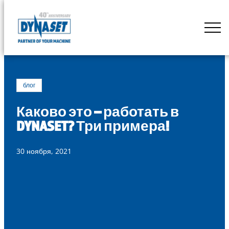
Skip
to
DYNASET
content
Powered
by
Hydraulics
блог
Каково это – работать в
DYNASET? Три примера!
30 ноября, 2021