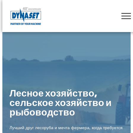
Skip
to
DYNASET
content
Powered
by
Hydraulics
Лесное хозяйство,
сельское хозяйство и
рыбоводство
Лучший друг лесоруба и мечта фермера, когда требуется