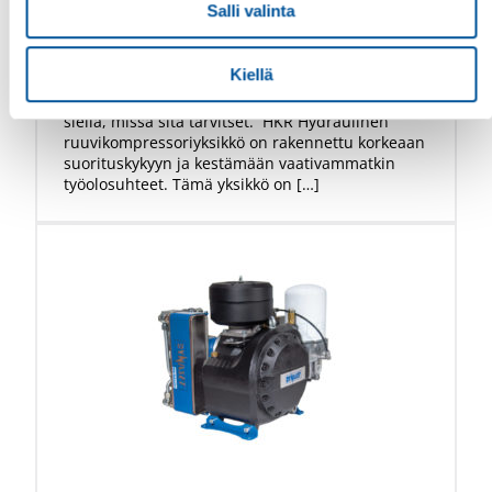
Salli valinta
ruuvikompressoriyksikkö
DYNASET HKR Hydraulinen
Kiellä
ruuvikompressoriyksikkö muuntaa ajoneuvon tai
työkoneen hydraulivoiman paineilmaksi – juuri
siellä, missä sitä tarvitset. HKR Hydraulinen
ruuvikompressoriyksikkö on rakennettu korkeaan
suorituskykyyn ja kestämään vaativammatkin
työolosuhteet. Tämä yksikkö on […]