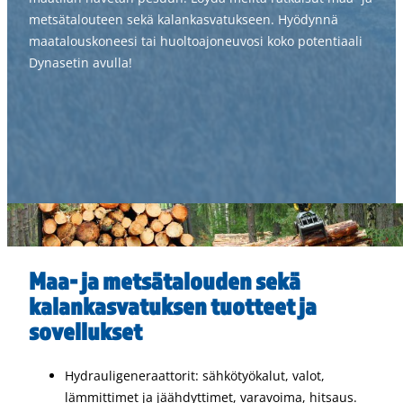
metsätalouteen sekä kalankasvatukseen. Hyödynnä
maatalouskoneesi tai huoltoajoneuvosi koko potentiaali
Dynasetin avulla!
Maa- ja metsätalouden sekä
kalankasvatuksen tuotteet ja
sovellukset
Hydrauligeneraattorit: sähkötyökalut, valot,
lämmittimet ja jäähdyttimet, varavoima, hitsaus.