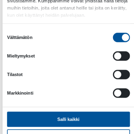
hydraulivoiman paineilmaksi. HK Hydraulinen
sivustoamme. Kumppanimme voivat yhdistää näitä tietoja
mäntäkompressori muuntaa liikkuvan koneen,
muihin tietoihin, joita olet antanut heille tai joita on kerätty,
ajoneuvon tai aluksen hydraulisen voiman
kun olet käyttänyt heidän palvelujaan.
paineilmaksi ja tarjoaa kompaktin ja tehokkaan
vaihtoehdon […]
Suostumuksen
Välttämätön
valinta
Mieltymykset
Tilastot
Markkinointi
Paineilma
Salli kaikki
HKR Hydraulinen