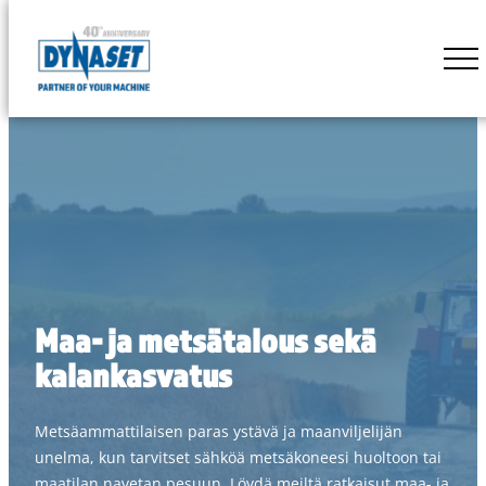
Siirry
suoraan
DYNASET
sisältöön
Powered
by
Hydraulics
Maa- ja metsätalous sekä
kalankasvatus
Metsäammattilaisen paras ystävä ja maanviljelijän
unelma, kun tarvitset sähköä metsäkoneesi huoltoon tai
maatilan navetan pesuun. Löydä meiltä ratkaisut maa- ja