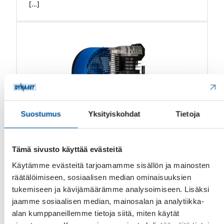
[…]
Suostumus
Yksityiskohdat
Tietoja
Tämä sivusto käyttää evästeitä
Paineilma
Käytämme evästeitä tarjoamamme sisällön ja mainosten
räätälöimiseen, sosiaalisen median ominaisuuksien
HK Hydraulinen mäntäkompressori
tukemiseen ja kävijämäärämme analysoimiseen. Lisäksi
jaamme sosiaalisen median, mainosalan ja analytiikka-
DYNASET HK Hydraulinen mäntäkompressori
alan kumppaneillemme tietoja siitä, miten käytät
muuntaa liikkuvan koneen, ajoneuvon tai aluksen