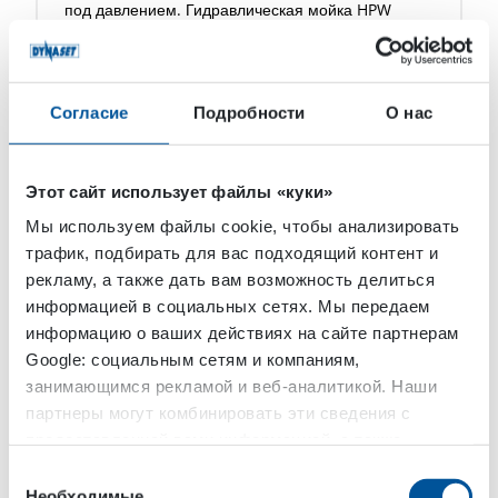
под давлением. Гидравлическая мойка HPW
преобразует гидравлическую мощность
мобильной […]
Согласие
Подробности
О нас
Этот сайт использует файлы «куки»
Мы используем файлы cookie, чтобы анализировать
трафик, подбирать для вас подходящий контент и
рекламу, а также дать вам возможность делиться
информацией в социальных сетях. Мы передаем
информацию о ваших действиях на сайте партнерам
Google: социальным сетям и компаниям,
занимающимся рекламой и веб-аналитикой. Наши
Вода Высокого Давления
партнеры могут комбинировать эти сведения с
предоставленной вами информацией, а также
KPL Оборудование для мойки
данными, которые они получили при использовании
Выбор
улиц
вами их сервисов.
Необходимые