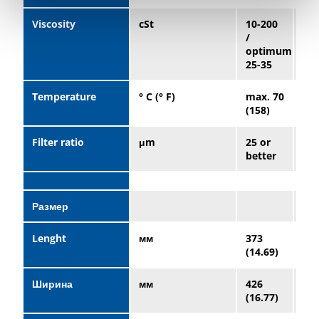
Viscosity
cSt
10-200
10-
/
/
optimum
op
25-35
25-
Temperature
° C (° F)
max. 70
ma
(158)
(15
Filter ratio
μm
25 or
25 
better
bet
Размер
Lenght
мм
373
47
(14.69)
(18
Ширина
мм
426
54
(16.77)
(21