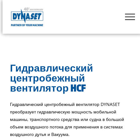
Skip
to
DYNASET
content
Powered
by
Hydraulics
Гидравлический
центробежный
вентилятор HCF
Гидравлический центробежный вентилятор DYNASET
преобразует гидравлическую мощность мобильной
машины, транспортного средства или судна в большой
объем воздушного потока для применения в системах
воздушного дутья и Bакуума.