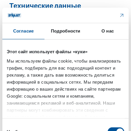
Технические данные
Таблица данных
Согласие
Подробности
О нас
HCF DATA
HCF-
H
800-40
15
Этот сайт использует файлы «куки»
Мы используем файлы cookie, чтобы анализировать
Характериски
выходные
трафик, подбирать для вас подходящий контент и
рекламу, а также дать вам возможность делиться
Max air vacuum
kPA
-11
-9
информацией в социальных сетях. Мы передаем
информацию о ваших действиях на сайте партнерам
Max air flow
m^3/s
0,8
1,5
Google: социальным сетям и компаниям,
занимающимся рекламой и веб-аналитикой. Наши
партнеры могут комбинировать эти сведения с
HYDRAULIC
предоставленной вами информацией, а также
CONNECTION
данными, которые они получили при использовании
Выбор