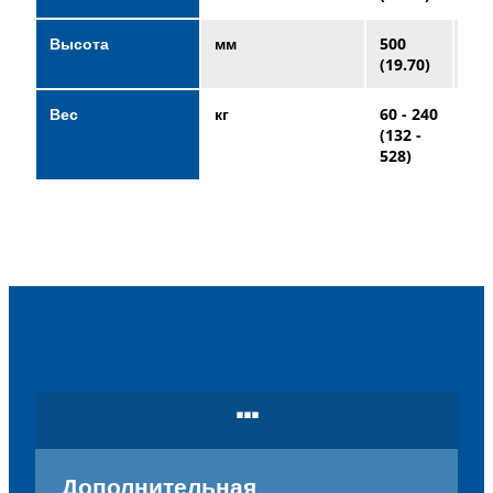
Высота
мм
500
50
(19.70)
(19
Вес
кг
60 - 240
60 
(132 -
(13
528)
528
...
Дополнительная