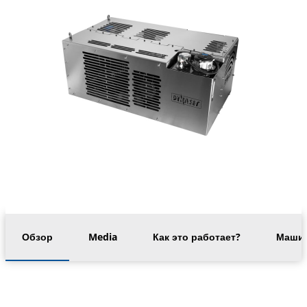
Обзор
Media
Как это работает?
Машин