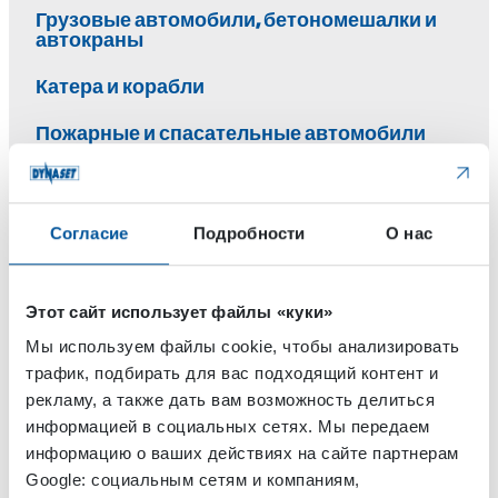
Грузовые автомобили, бетономешалки и
автокраны
Катера и корабли
Пожарные и спасательные автомобили
Транспорт обслуживания дорог
Отрасли применения
Согласие
Подробности
О нас
Бурение, добыча и разработка карьеров
Этот сайт использует файлы «куки»
Надводный и подводный траспорт
Мы используем файлы cookie, чтобы анализировать
трафик, подбирать для вас подходящий контент и
Окружающая среда и инфраструктура
рекламу, а также дать вам возможность делиться
Пожарная безопасность, спасение и армия
информацией в социальных сетях. Мы передаем
информацию о ваших действиях на сайте партнерам
Сервис и обслуживание
Google: социальным сетям и компаниям,