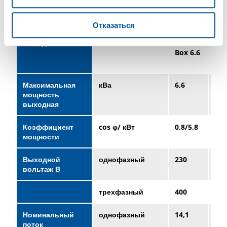
HGV POWERBOX
Отказаться
Характериски
HGV
HG
выходные
Power
Po
Box 6.6
Bo
10.
Максимальная
кВа
6,6
10,
мощность
выходная
Коэффициент
cos φ/ кВт
0,8/5,8
0,8
мощности
Выходной
однофазный
230
23
вольтаж В
трехфазный
400
40
Номинальный
однофазный
14,1
21,
поток