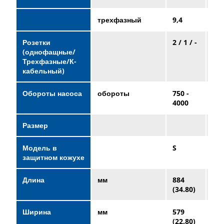
трехфазный
9,4
14,
Розетки
2 / 1 / -
2 / 
(однофащные/
Трехфазные/К-
кабельный)
Обороты насоса
обороты
750 -
850
4000
40
Размер
Модель в
S
S
защитном кожухе
Длина
мм
884
88
(34.80)
(34
Ширина
мм
579
57
(22.80)
(22