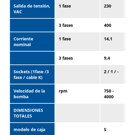
Salida de tensión,
1 fase
230
23
VAC
3 fases
400
40
Corriente
1 fase
14,1
21,
nominal
3 fases
9,4
14,
Sockets (1fase /3
2 / 1 / -
2 / 
fase / cable K)
Velocidad de la
rpm
750 -
850
bomba
4000
40
DIMENSIONES
TOTALES
modelo de caja
S
S