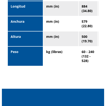
Longitud
mm (in)
884
88
(34.80)
(34
Anchura
mm (in)
579
57
(22.80)
(22
Altura
mm (in)
500
50
(19.70)
(19
Peso
kg (libras)
60 - 240
60 
(132 -
(13
528)
528