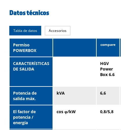
Datos técnicos
Tabla de datos
Accesorios
Permiso
POWERBOX
CARACTERÍSTICAS
HGV
HG
DE SALIDA
Power
Po
Box 6.6
Bo
10.
Potencia de
kVA
6,6
10,
salida máx.
El factor de
cos φ/kW
0,8/5,8
0,8
potencia /
energía