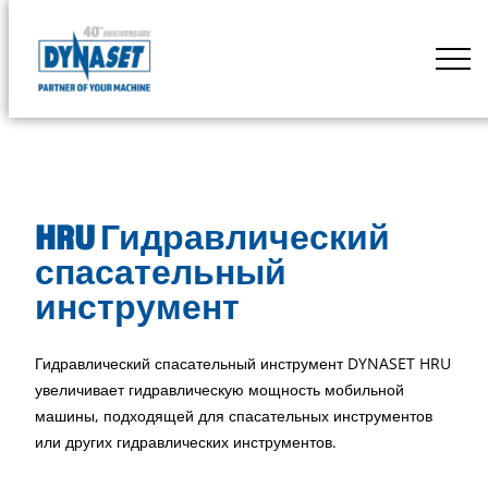
Skip
to
DYNASET
content
Powered
by
Hydraulics
HRU Гидравлический
спасательный
инструмент
Гидравлический спасательный инструмент DYNASET HRU
увеличивает гидравлическую мощность мобильной
машины, подходящей для спасательных инструментов
или других гидравлических инструментов.