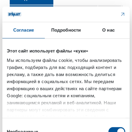
Моечное
бар
210
22
давление макс.
(3000)
(32
Согласие
Подробности
О нас
Поток макс.
л/мин
30 (7.9)
50
(13
Рекомендуемый
in
3/8
1/2
Этот сайт использует файлы «куки»
шланг Ø
Мы используем файлы cookie, чтобы анализировать
трафик, подбирать для вас подходящий контент и
Рекомендуемая
m (ft)
50
50
длина шланга
(13.2)
(13
рекламу, а также дать вам возможность делиться
информацией в социальных сетях. Мы передаем
Управления
(M) руучное/
M/E12/E24
M/
информацию о ваших действиях на сайте партнерам
(E12)
Google: социальным сетям и компаниям,
электрический
занимающимся рекламой и веб-аналитикой. Наши
12V/ (E24)
электрический
партнеры могут комбинировать эти сведения с
24V
предоставленной вами информацией, а также
данными, которые они получили при использовании
Выбор
ТРЕБОВАНИЯ К
вами их сервисов.
Необходимые