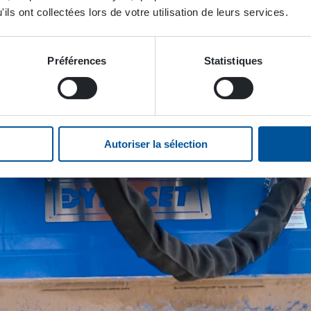
ificatifs car le tri des déchets permet de réduire leurs coûts
ils ont collectées lors de votre utilisation de leurs services.
our les entrepreneurs. Le godet rend également le travail p
anuels dangereux, comme la collecte de matériaux à recycler
 démolis.
Préférences
Statistiques
Autoriser la sélection