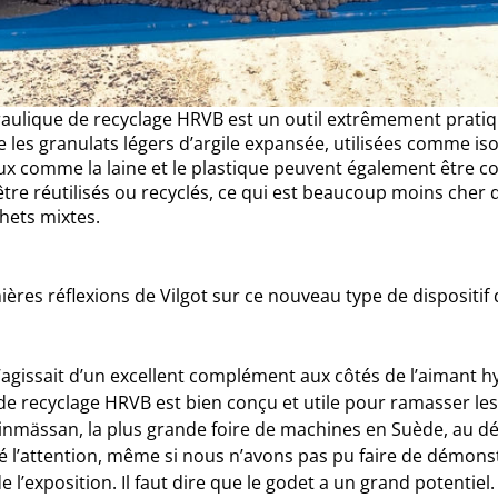
raulique de recyclage HRVB est un outil extrêmement pratiqu
les granulats légers d’argile expansée, utilisées comme iso
 comme la laine et le plastique peuvent également être coll
tre réutilisés ou recyclés, ce qui est beaucoup moins cher qu
hets mixtes.
ières réflexions de Vilgot sur ce nouveau type de dispositif 
 s’agissait d’un excellent complément aux côtés de l’aimant 
de recyclage HRVB est bien conçu et utile pour ramasser le
inmässan, la plus grande foire de machines en Suède, au dé
tiré l’attention, même si nous n’avons pas pu faire de démon
e l’exposition. Il faut dire que le godet a un grand potentiel. 