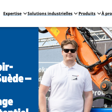
Expertise
Solutions industrielles
Produits
À pr
ir-
Suède –
age