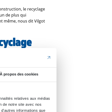
nstruction, le recyclage
un de plus qui
t même, nous dit Vilgot
cyclage
aux côtés
À propos des cookies
t enthousiasmés par le
21. Aujourd’hui, il
n. En bref, ce godet
rapidement, comme une
nnalités relatives aux médias
truction, la
on de notre site avec nos
 particulier, le godet
 d'autres informations que