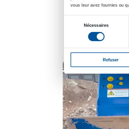
offre des avantages sign
vous leur avez fournies ou qu'
signifie des économies p
remplacer les travaux m
Sélection
bâtiments partiellement
Nécessaires
du
consentement
Refuser