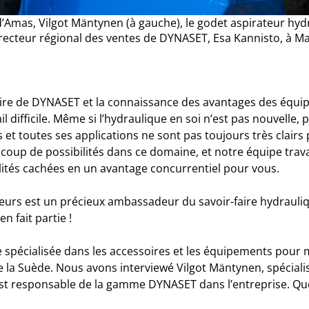
’Amas, Vilgot Mäntynen (à gauche), le godet aspirateur hyd
directeur régional des ventes de DYNASET, Esa Kannisto, à 
faire de DYNASET et la connaissance des avantages des équ
l difficile. Même si l’hydraulique en soi n’est pas nouvelle, 
 et toutes ses applications ne sont pas toujours très clairs
coup de possibilités dans ce domaine, et notre équipe trava
lités cachées en un avantage concurrentiel pour vous.
urs est un précieux ambassadeur du savoir-faire hydrauliq
 fait partie !
 spécialisée dans les accessoires et les équipements pour 
e la Suède. Nous avons interviewé Vilgot Mäntynen, spéciali
st responsable de la gamme DYNASET dans l’entreprise. Quell