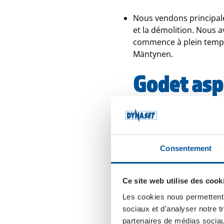
Nous vendons principale
et la démolition. Nous 
commence à plein temps 
Mäntynen.
Godet asp
HRVB – « 
de l’aiman
Consentement
Comme la plupart de leu
godet aspirateur hydrau
Ce site web utilise des cook
révolutionne le tri des 
d’excavateur unique est
Les cookies nous permettent d
sorte d’aspirateur. Il p
sociaux et d'analyser notre t
maintenance, les infrast
partenaires de médias sociaux