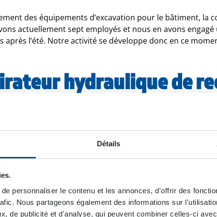
ment des équipements d’excavation pour le bâtiment, la co
avons actuellement sept employés et nous en avons engagé 
après l’été. Notre activité se développe donc en ce momen
irateur hydraulique de re
Un excellent complément 
t hydraulique ».
Détails
rs clients proviennent du secteur de la démolition, ils son
lique de recyclage DYNASET HRVB, présenté au monde en 20
ies.
matériaux légers, par exemple sur les chantiers de démolitio
 conçu pour collecter les matériaux légers facilement et 
e personnaliser le contenu et les annonces, d'offrir des fonctio
eut être utilisé dans de nombreuses industries comme la cons
rafic. Nous partageons également des informations sur l'utilisati
ructures et la démolition. Sur les chantiers de démolition en
, de publicité et d'analyse, qui peuvent combiner celles-ci avec