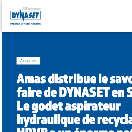
DYNASET
Powered
Skip
by
to
Hydraulics
content
Actualités
Amas distribue le savo
faire de DYNASET en 
Le godet aspirateur
hydraulique de recycl