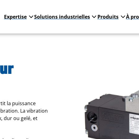
Expertise
Solutions industrielles
Produits
À pr
ur
it la puissance
bration. La vibration
 dur ou gelé, et