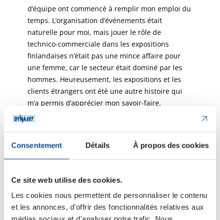
d’équipe ont commencé à remplir mon emploi du
temps. L’organisation d’événements était
naturelle pour moi, mais jouer le rôle de
technico-commerciale dans les expositions
finlandaises n’était pas une mince affaire pour
une femme, car le secteur était dominé par les
hommes. Heureusement, les expositions et les
clients étrangers ont été une autre histoire qui
m’a permis d’apprécier mon savoir-faire.
Heureusement, les choses ont beaucoup changé
depuis en Finlande pour les femmes également.
Dans l’ensemble, on peut dire que lorsque j’ai vu
Consentement
Détails
À propos des cookies
qu’il y avait quelque chose à faire, je l’ai fait.
Après quelques années, je suis devenu notre
directeur des ventes. À ce poste, j’ai travaillé
Ce site web utilise des cookies.
pendant neuf ans et, en 2018, je suis également
Les cookies nous permettent de personnaliser le contenu
devenue vice-présidente exécutive, poste que j’ai
et les annonces, d'offrir des fonctionnalités relatives aux
quitté pour un congé de maternité au début de
médias sociaux et d'analyser notre trafic. Nous