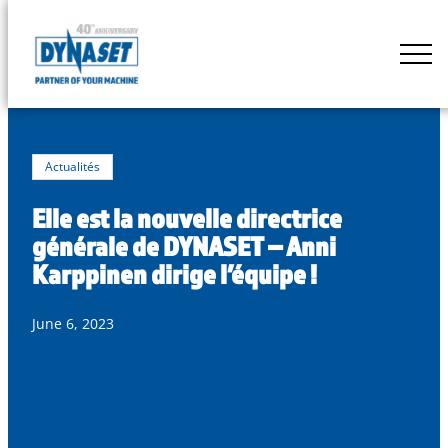
Skip
to
DYNASET
content
Powered
by
Hydraulics
Actualités
Elle est la nouvelle directrice
générale de DYNASET – Anni
Karppinen dirige l’équipe !
June 6, 2023