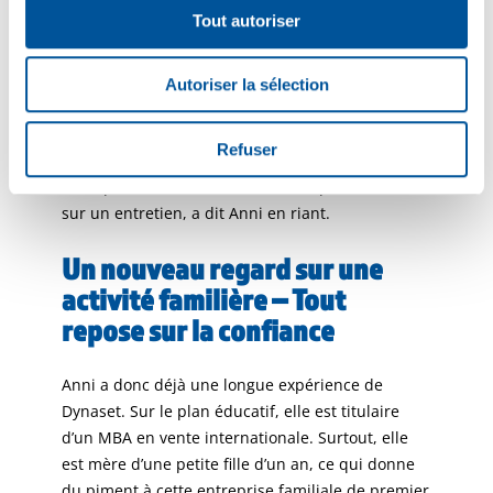
ventes est extraordinaire : l’équipe de vente lui a
Tout autoriser
proposé d’être leur chef d’équipe. Nous sommes
en 2012. Avant cela, Anni avait laissé entendre
qu’elle était intéressée par le poste.
Autoriser la sélection
J’ai postulé au poste de directeur des ventes chez
Refuser
Dynaset avant de le devenir. Le seul problème,
c’est que la candidature n’a même pas débouché
sur un entretien, a dit Anni en riant.
Un nouveau regard sur une
activité familière – Tout
repose sur la confiance
Anni a donc déjà une longue expérience de
Dynaset. Sur le plan éducatif, elle est titulaire
d’un MBA en vente internationale. Surtout, elle
est mère d’une petite fille d’un an, ce qui donne
du piment à cette entreprise familiale de premier