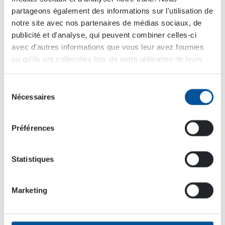
l’année 2022.
partageons également des informations sur l'utilisation de
notre site avec nos partenaires de médias sociaux, de
publicité et d'analyse, qui peuvent combiner celles-ci
avec d'autres informations que vous leur avez fournies
ou qu'ils ont collectées lors de votre utilisation de leurs
services.
Sélection
Nécessaires
du
consentement
Préférences
Les expositions et autres événements sont toujours
importants pour Anni Karppinen. En 2022, elle a
visité l’exposition Bauma 2022 avec sa fille. Pendant
Statistiques
le salon, elle a rencontré des revendeurs Dynaset,
dont Abhay Kaskebar de DCS Techno Services, que
l’on voit sur la photo.
Marketing
La façon dont Anni est devenue directrice des