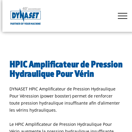
Skip
to
DYNASET
content
Powered
by
Hydraulics
HPIC Amplificateur de Pression
Hydraulique Pour Vérin
DYNASET HPIC Amplificateur de Pression Hydraulique
Pour Véression (power booster) permet de renforcer
toute pression hydraulique insuffisante afin d’alimenter
les vérins hydrauliques.
Le HPIC Amplificateur de Pression Hydraulique Pour
Vérin augmente la pression hydraulique insuffisante