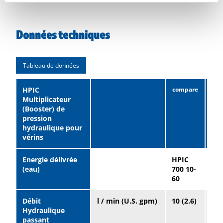
Données techniques
Tableau de données
HPIC
Multiplicateur
(Booster) de
pression
hydraulique pour
vérins
Energie délivrée
HPIC
HP
(eau)
700 10-
700
60
10
Débit
l / min (U.S. gpm)
10 (2.6)
30 
Hydraulique
passant