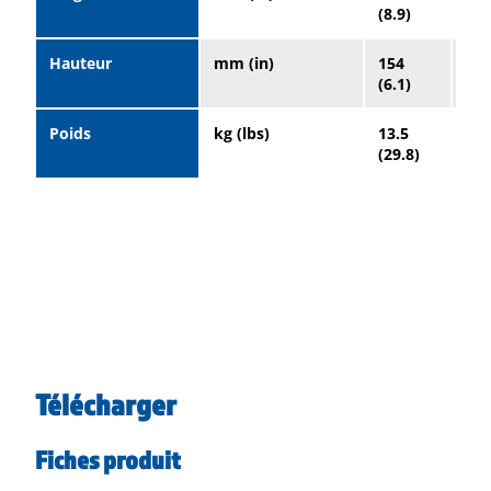
(8.9)
(4.
Hauteur
mm (in)
154
17
(6.1)
(7.
Poids
kg (lbs)
13.5
29
(29.8)
(63
Télécharger
Fiches produit