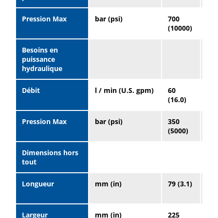
Pression Max
bar (psi)
700
70
(10000)
(10
Besoins en
puissance
hydraulique
Débit
l / min (U.S. gpm)
60
10
(16.0)
(26
Pression Max
bar (psi)
350
35
(5000)
(50
Dimensions hors
tout
Longueur
mm (in)
79 (3.1)
26
(10
Largeur
mm (in)
225
12