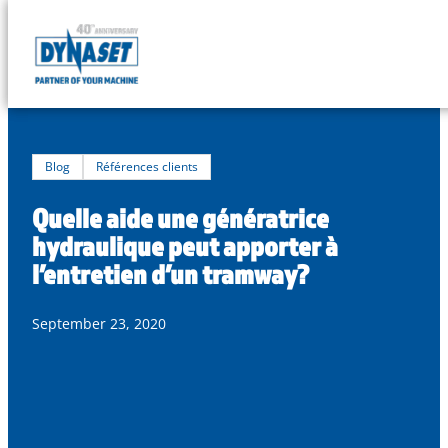
Skip
to
DYNASET
content
Powered
by
Hydraulics
Blog
Références clients
Quelle aide une génératrice
hydraulique peut apporter à
l’entretien d’un tramway?
September 23, 2020