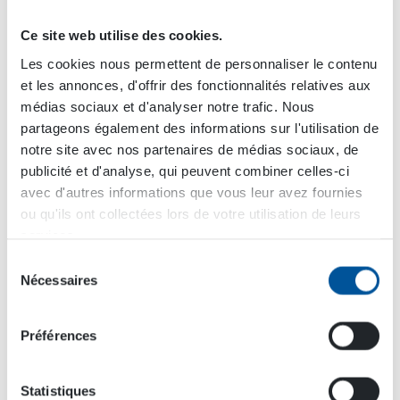
Les raccords hydrauliques rapides permettent
d’utiliser des outils hydrauliques. Il suffit d’y
Ce site web utilise des cookies.
brancher les flexibles et d’enclencher la prise de
force hydraulique.
Les cookies nous permettent de personnaliser le contenu
et les annonces, d'offrir des fonctionnalités relatives aux
médias sociaux et d'analyser notre trafic. Nous
Tirer le meilleur parti de votre
partageons également des informations sur l'utilisation de
véhicule ou machine
notre site avec nos partenaires de médias sociaux, de
publicité et d'analyse, qui peuvent combiner celles-ci
Un système hydraulique sur votre machine ou
avec d'autres informations que vous leur avez fournies
véhicule augmente sa polyvalence et par
ou qu'ils ont collectées lors de votre utilisation de leurs
conséquent sa valeur d’usage et son retour sur
services.
investissement. Les équipements hydrauliques
Sélection
permettent à l’opérateur de réaliser un panel de
Nécessaires
du
travaux très large, tout en ayant la source de
consentement
puissance à portée de main. Les possibilités
Préférences
offertes par un système hydraulique sont
énormes et vous permettent de faire des
économies ou même de gagner de l’argent. Tout
Statistiques