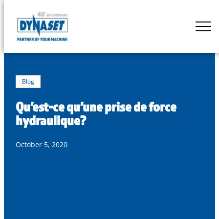
Skip
to
DYNASET
content
Powered
by
Hydraulics
Blog
Qu’est-ce qu’une prise de force
hydraulique?
October 5, 2020