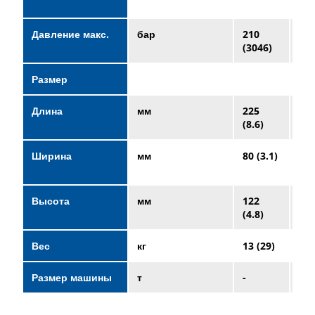
(26
Давление макс.
бар
210
21
(3046)
(30
Размер
Длина
мм
225
27
(8.6)
(11
Ширина
мм
80 (3.1)
13
(5.
Высота
мм
122
18
(4.8)
(7.
Вес
кг
13 (29)
40 
Размер машины
т
-
-