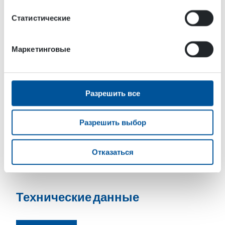
Обслуживание недвижимости
Статистические
Окружающая среда и инфраструктура
Спецтехника и перерабатывающая
Маркетинговые
промышленность
Строительство и земляные работы
Разрешить все
Разрешить выбор
Отказаться
Технические данные