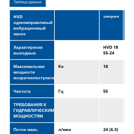
Таблица данных
HVD
однонаправлнеый
вибрационный
насос
Характериски
HVD 18
HV
выходные
55-24
35-
Максимальная
Кн
18
70
мощности
возратнопоступателная
Частота
Гц
55
35
ТРЕБОВАНИЯ К
ГИДРАВЛИЧЕСКИМ
МОЩНОСТЯМ
Поток макс.
л/мин
24 (6.3)
10