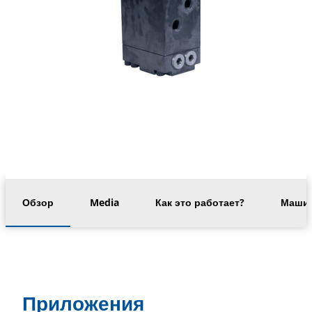
Обзор
Media
Как это работает?
Машин
Приложения