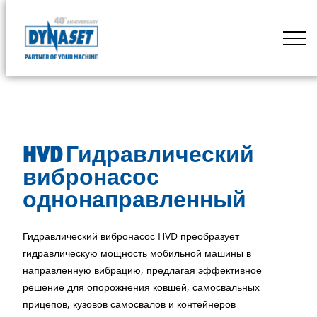
Skip
to
DYNASET
content
Powered
by
Hydraulics
HVD Гидравлический
вибронасос
однонаправленный
Гидравлический вибронасос HVD преобразует
гидравлическую мощность мобильной машины в
направленную вибрацию, предлагая эффективное
решение для опорожнения ковшей, самосвальных
прицепов, кузовов самосвалов и контейнеров