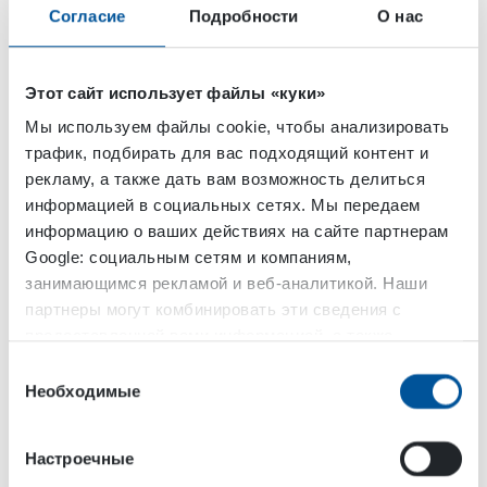
Согласие
Подробности
О нас
Этот сайт использует файлы «куки»
Подходящая техника
Мы используем файлы cookie, чтобы анализировать
трафик, подбирать для вас подходящий контент и
Грузовые автомобили, бетономешалки и
рекламу, а также дать вам возможность делиться
автокраны
информацией в социальных сетях. Мы передаем
информацию о ваших действиях на сайте партнерам
Мини-погрузчики
Google: социальным сетям и компаниям,
Погрузчики
занимающимся рекламой и веб-аналитикой. Наши
партнеры могут комбинировать эти сведения с
Подметальные и вакуумно-уборочные
предоставленной вами информацией, а также
машины
данными, которые они получили при использовании
Выбор
вами их сервисов.
Необходимые
Отрасли применения
согласия
Аренда
Настроечные