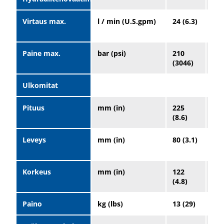
Virtaus max.
l / min (U.S.gpm)
24 (6.3)
10
(26
Paine max.
bar (psi)
210
21
(3046)
(30
Ulkomitat
Pituus
mm (in)
225
27
(8.6)
(11
Leveys
mm (in)
80 (3.1)
13
(5.
Korkeus
mm (in)
122
18
(4.8)
(7.
Paino
kg (lbs)
13 (29)
40 