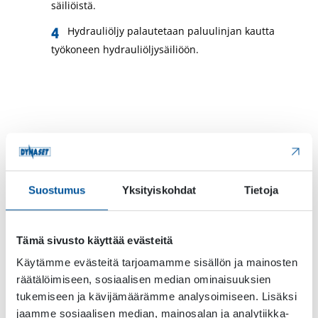
säiliöistä.
Hydrauliöljy palautetaan paluulinjan kautta
työkoneen hydrauliöljysäiliöön.
Suostumus
Yksityiskohdat
Tietoja
Soveltuvat työkoneet
Tämä sivusto käyttää evästeitä
Harjalaitteet ja kadunlakaisukoneet
Käytämme evästeitä tarjoamamme sisällön ja mainosten
Kuorma-autot, betoniautot & nosturiautot
räätälöimiseen, sosiaalisen median ominaisuuksien
tukemiseen ja kävijämäärämme analysoimiseen. Lisäksi
Kuormaajat
jaamme sosiaalisen median, mainosalan ja analytiikka-