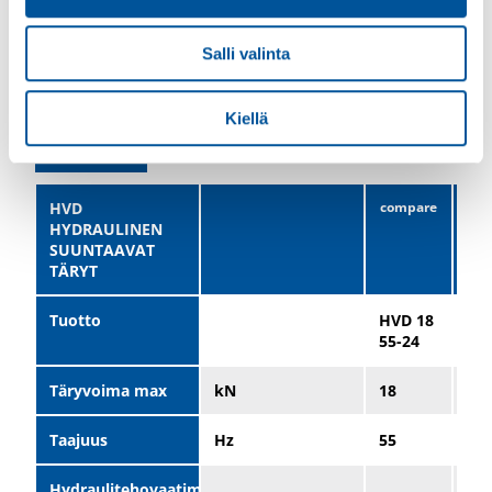
Salli valinta
Tekniset tiedot
Kiellä
Datataulukko
HVD
HYDRAULINEN
SUUNTAAVAT
TÄRYT
Tuotto
HVD 18
HV
55-24
35-
Täryvoima max
kN
18
70
Taajuus
Hz
55
35
Hydraulitehovaatimukset