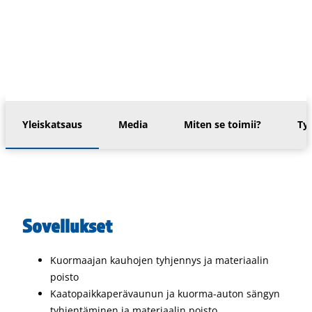
Yleiskatsaus
Media
Miten se toimii?
Ty
Sovellukset
Kuormaajan kauhojen tyhjennys ja materiaalin
poisto
Kaatopaikkaperävaunun ja kuorma-auton sängyn
tyhjentäminen ja materiaalin poisto