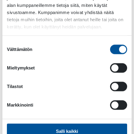
alan kumppaneillemme tietoja siitä, miten käytät
Pienkuormaajat
sivustoamme. Kumppanimme voivat yhdistää näitä
tietoja muihin tietoihin, joita olet antanut heille tai joita on
Toimialat
kerätty, kun olet käyttänyt heidän palvelujaan.
Erikoiskone- ja prosessiteollisuus
Suostumuksen
Kiinteistöhuolto
Välttämätön
valinta
Konevuokraus
Mieltymykset
Rakentaminen ja maansiirto
Ympäristö ja infrastruktuuri
Tilastot
Markkinointi
Salli kaikki