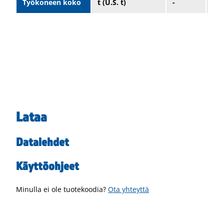
Työkoneen koko
t (U.S. t)
-
-
Lataa
Datalehdet
Käyttöohjeet
Minulla ei ole tuotekoodia?
Ota yhteyttä