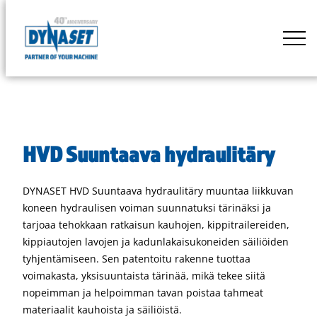
Siirry
suoraan
DYNASET
sisältöön
Powered
by
Hydraulics
HVD Suuntaava hydraulitäry
DYNASET HVD Suuntaava hydraulitäry muuntaa liikkuvan
koneen hydraulisen voiman suunnatuksi tärinäksi ja
tarjoaa tehokkaan ratkaisun kauhojen, kippitrailereiden,
kippiautojen lavojen ja kadunlakaisukoneiden säiliöiden
tyhjentämiseen. Sen patentoitu rakenne tuottaa
voimakasta, yksisuuntaista tärinää, mikä tekee siitä
nopeimman ja helpoimman tavan poistaa tahmeat
materiaalit kauhoista ja säiliöistä.