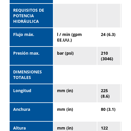
REQUISITOS DE
POTENCIA
HIDRÁULICA
Flujo máx.
l / min (gpm
24 (6.3)
10
EE.UU.)
(26
Presión max.
bar (psi)
210
21
(3046)
(30
DIMENSIONES
TOTALES
Longitud
mm (in)
225
27
(8.6)
(11
Anchura
mm (in)
80 (3.1)
13
(5.
Altura
mm (in)
122
18