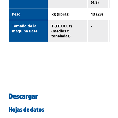
(4.8)
(7.
Peso
kg (libras)
13 (29)
40 
Tamaño de la
T (EE.UU. t)
-
-
máquina Base
(medios t
toneladas)
Descargar
Hojas de datos