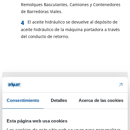
Remolques Basculantes, Camiones y Contenedores
de Barredoras Viales.
El aceite hidráulico se devuelve al depósito de
aceite hidráulico de la máquina portadora a través
del conducto de retorno.
Consentimiento
Detalles
Acerca de las cookies
Maquinaria adecuada
Barredoras urbanas y maquinaria de limpieza
Esta página web usa cookies
Camiones, hormigoneras y grúas móviles
Las cookies de este sitio web se usan para personalizar