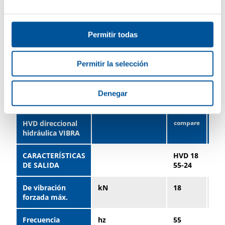
Permitir todas
Permitir la selección
Datos técnicos
Denegar
Tabla de datos
HVD direccional
hidráulica VIBRA
CARACTERÍSTICAS
HVD 18
HV
DE SALIDA
55-24
35-
De vibración
kN
18
70
forzada máx.
Frecuencia
hz
55
35