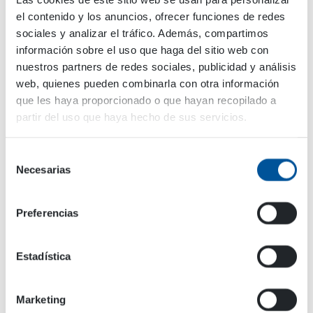
el contenido y los anuncios, ofrecer funciones de redes
Cargadoras
sociales y analizar el tráfico. Además, compartimos
información sobre el uso que haga del sitio web con
Cargadoras compactas
nuestros partners de redes sociales, publicidad y análisis
web, quienes pueden combinarla con otra información
Sectores de uso
que les haya proporcionado o que hayan recopilado a
partir del uso que haya hecho de sus servicios.
Alquiler de Equipos
Ambiente e Infraestructura
Selección
Necesarias
de
Construcción y movimiento de tierras
consentimiento
Mantenimiento de Espacios Exteriores
Preferencias
Vehículos Especiales e Industrias de Proceso
Estadística
Marketing