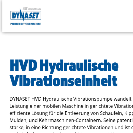
DYNASET
Powered
Skip
by
to
Hydraulics
content
HVD Hydraulische
Vibrationseinheit
DYNASET HVD Hydraulische Vibrationspumpe wandelt d
Leistung einer mobilen Maschine in gerichtete Vibratio
effiziente Lösung für die Entleerung von Schaufeln, K
Mulden, und Kehrmaschinen-Containern. Seine patentier
starke, in eine Richtung gerichtete Vibrationen und ist 