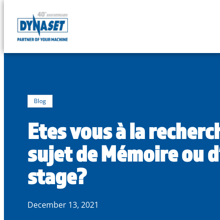
DYNASET
Powered
Skip
by
to
Hydraulics
content
Blog
Etes vous à la recherc
sujet de Mémoire ou d
stage?
December 13, 2021