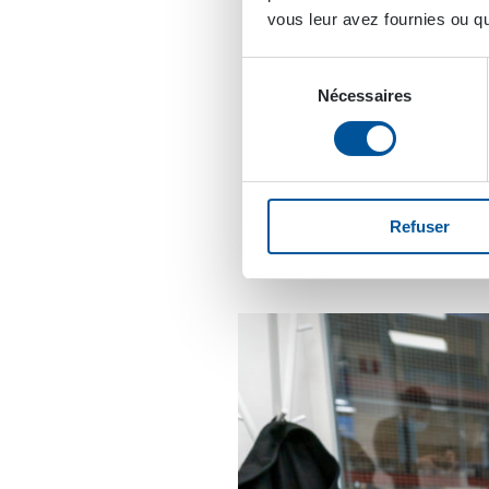
Mise en pl
vous leur avez fournies ou qu'
relation c
Sélection
Nécessaires
du
consentement
Samuli Vornanen, Respo
Dans son cursus de BBA à
de Projet.
Refuser