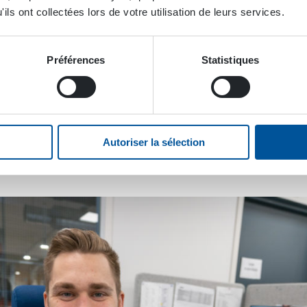
ace d’un logiciel de gesti
ils ont collectées lors de votre utilisation de leurs services.
lientèle comme sujet de T
Préférences
Statistiques
nsable Commercial Régional à DYNASET, a fait sa Thèse à D
 l’Université des Sciences Appliquées de Tampere il s’est o
Autoriser la sélection