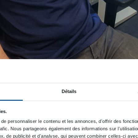
ET, Pasi Yli-Kätkä.
notre processus de développement R&D actuel. Pour cela je s
Détails
ant une description claire des étapes de développement tout
 plus sofistiqué que celui en usage actuellement. Après avoi
ies.
une description du fonctionnement de ce modèle amélioré au 
ise. L’application du modèle amélioré de processus de dév
e personnaliser le contenu et les annonces, d'offrir des fonctio
ête, nous dit Pasi.
rafic. Nous partageons également des informations sur l'utilisati
, de publicité et d'analyse, qui peuvent combiner celles-ci avec