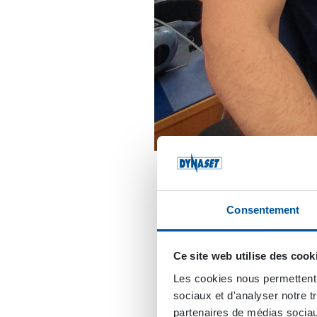
RESPONSABLE R&D DYNAS
L’idée est d’améliorer 
Consentement
plan de processus inclu
de gestion du processus
Ce site web utilise des cook
planification je ferai 
organisation d’entrepr
Les cookies nous permettent d
lorsque ma Thèse sera pr
sociaux et d'analyser notre t
partenaires de médias sociaux