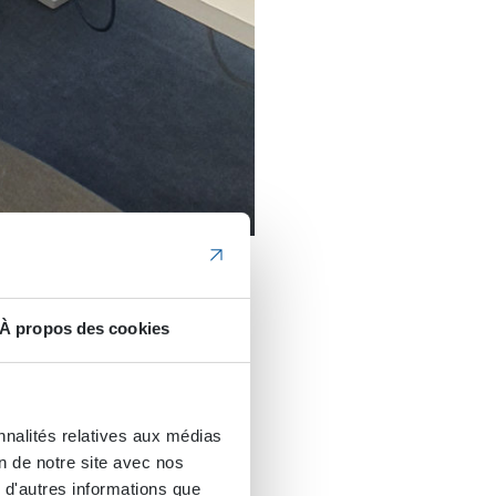
uis en train de créer un
À propos des cookies
 en y intégrant un outil
r terminé la
sein de notre
eloppement démarrera
nnalités relatives aux médias
on de notre site avec nos
 d'autres informations que