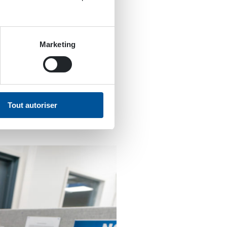
on de
hèse
Marketing
ynaset courant 2020.
rienté vers la Gestion
Tout autoriser