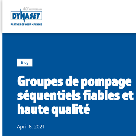
DYNASET
Powered
Skip
by
to
Hydraulics
content
Blog
Groupes de pompage
séquentiels fiables et
haute qualité
April 6, 2021