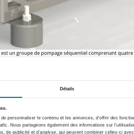
est un groupe de pompage séquentiel comprenant quat
entiel”? Il fait référence à la façon dont les pompes fonc
ci-dessous. La puissance d’alimentation hydraulique disponi
Détails
haque pompe, toutes se mettent en marche simultanément
te première séquence, lorsqu’un certain niveau de pression es
ies.
e la puissance hydraulique est alors distribuée dans les tro
 continue alors d’augmenter tandis que le débit diminue d’u
e personnaliser le contenu et les annonces, d'offrir des fonctio
jusqu’à la quatrième séquence où il n’y a plus qu’une pompe
rafic. Nous partageons également des informations sur l'utilisati
, de publicité et d'analyse, qui peuvent combiner celles-ci avec