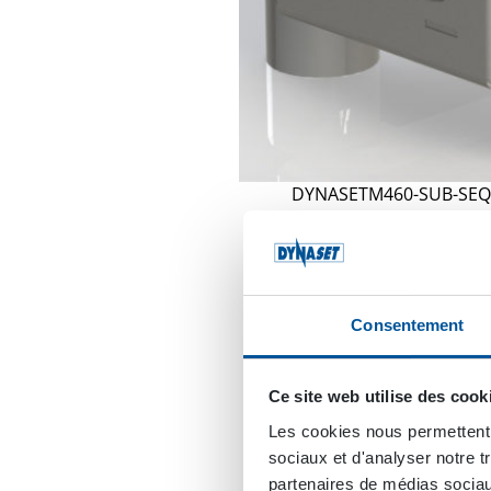
DYNASETM460-SUB-SEQ 
460 reliées entre elles.
Pourquoi le terme “séqu
le montre le graphique 
Consentement
équitablement entre c
système. À la fin de cet
Ce site web utilise des cook
pompes s’arrête et tout
refoulement, la pression
Les cookies nous permettent d
reproduit à l’identique 
sociaux et d'analyser notre t
partenaires de médias sociaux