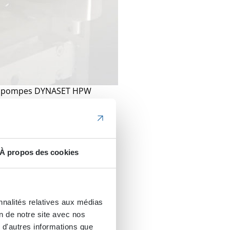
re pompes DYNASET HPW
tionnent ensemble, comme
ble étant répartie
À propos des cookies
 au démarrage du
t atteint, l’une des
is pompes restantes. En
n quart. Ce cycle se
nnalités relatives aux médias
 qui fonctionne.
on de notre site avec nos
 d'autres informations que