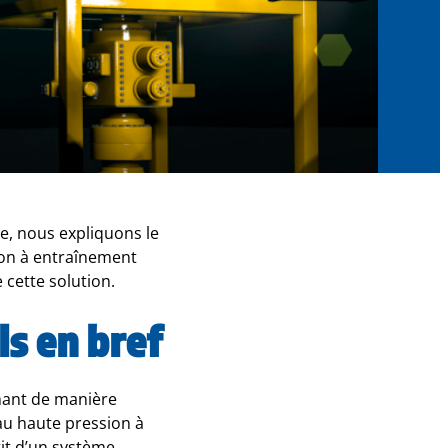
e, nous expliquons le
ion à entraînement
cette solution.
s en bref
nant de manière
au haute pression à
it d’un système