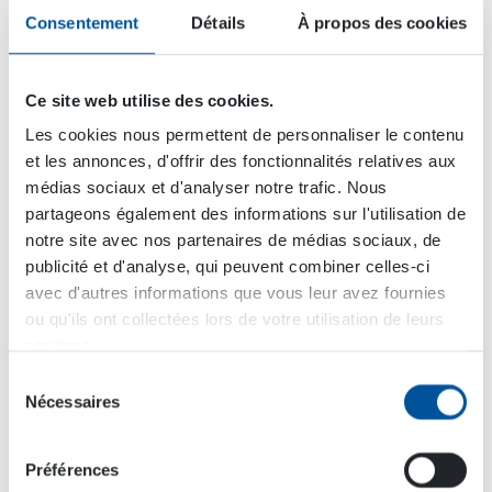
que votre équipement reste productif avec un temps
Consentement
Détails
À propos des cookies
d’arrêt minimal.
Contactez notre service de montage et de maintenance
Ce site web utilise des cookies.
ou notre service commercial pour discuter plus en détail
Les cookies nous permettent de personnaliser le contenu
de l’achat et de l’installation des produits DYNASET !
et les annonces, d'offrir des fonctionnalités relatives aux
médias sociaux et d'analyser notre trafic. Nous
partageons également des informations sur l'utilisation de
notre site avec nos partenaires de médias sociaux, de
publicité et d'analyse, qui peuvent combiner celles-ci
avec d'autres informations que vous leur avez fournies
ou qu'ils ont collectées lors de votre utilisation de leurs
services.
Sélection
Nécessaires
du
Contactez-nous pour discuter du
consentement
montage
Préférences