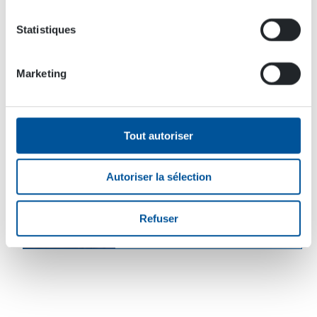
Statistiques
Atte Karppinen
After Sales Manager
Marketing
+35833488220
service@dynaset.com
Tout autoriser
Ali Myllymaa
Install and Service Supervisor
Autoriser la sélection
+35833488220
service@dynaset.com
Refuser