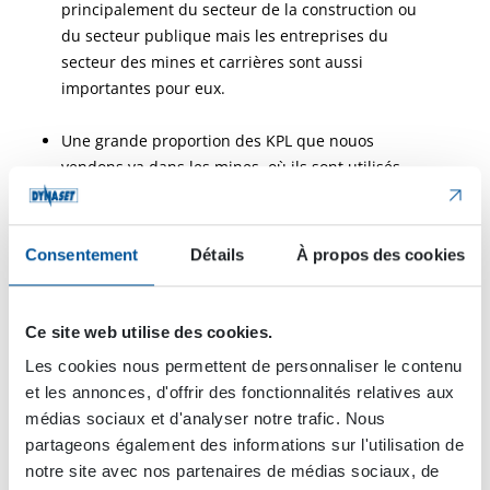
principalement du secteur de la construction ou
du secteur publique mais les entreprises du
secteur des mines et carrières sont aussi
importantes pour eux.
Une grande proportion des KPL que nouos
vendons va dans les mines, où ils sont utilisés
pour laver les voies de sortie. Sur les chantiers de
construction ils sont utilisés pour laver les voies
de communication en direction et provenance
Consentement
Détails
À propos des cookies
des chantiers lorsque ceux-ci sont terminés ou en
fin de journée. Nous avons une loi qui stipule
qu’une route salie doit être lavée en fin de
Ce site web utilise des cookies.
travaux, sinon la municipalité s’en charge et vous
Les cookies nous permettent de personnaliser le contenu
le facture. Il est donc meilleur marché d’acquérir
et les annonces, d'offrir des fonctionnalités relatives aux
un KPL et d’assurer le lavage soi même dit il en
médias sociaux et d'analyser notre trafic. Nous
riant.
partageons également des informations sur l'utilisation de
notre site avec nos partenaires de médias sociaux, de