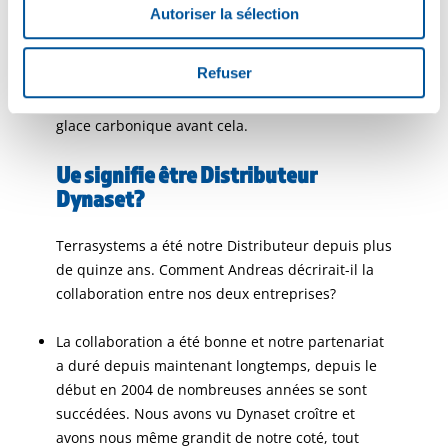
l’aéroport de Zurich. Ils s’en servaient pour
Autoriser la sélection
produire de la glace carbonique qui sert à son
tour à nettoyer les éclairages de la piste
Refuser
d’aterrissage. Cela nous avait surpris car je
n’avais jamais entendu parler de nettoyage à la
glace carbonique avant cela.
Ue signifie être Distributeur
Dynaset?
Terrasystems a été notre Distributeur depuis plus
de quinze ans. Comment Andreas décrirait-il la
collaboration entre nos deux entreprises?
La collaboration a été bonne et notre partenariat
a duré depuis maintenant longtemps, depuis le
début en 2004 de nombreuses années se sont
succédées. Nous avons vu Dynaset croître et
avons nous même grandit de notre coté, tout