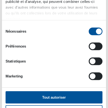
publicité et d'analyse, qui peuvent combiner celles-ci
avec d'autres informations que vous leur avez fournies
ou qu'ils ont collectées lors de votre utilisation de leurs
services.
Sélection
Nécessaires
du
consentement
Les entreprises du domaine tunnelier sont une
clientèle particulièrement importante pour
Préférences
Terrasystems. Ici un système d’abattage de poussière
à brumisation eau HPW-DUST est installé sur une
fraiseuse d’excavation pour les contrôle d’émissions
Statistiques
de poussières sur un chantier de percage de tunnel.
Marketing
Mais quel est votre client le plus insolite en
matière de produits Dynaset?
Tout autoriser
Il y a de nombreuses années de cela nous avons
vendu une génératrice hydraulique HG à