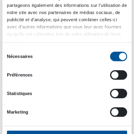
Avec ce nouvel outil, on peut mieux séparer ces
partageons également des informations sur l'utilisation de
éléments et ainsi réduire le volume de déchets
notre site avec nos partenaires de médias sociaux, de
mixtes dont les frais de gestion sont bien plus
publicité et d'analyse, qui peuvent combiner celles-ci
élevés que ceux des déchets triés.
avec d'autres informations que vous leur avez fournies
ou qu'ils ont collectées lors de votre utilisation de leurs
Esa Mäntylä, CEO of Mevaset Oy
services.
Sélection
Nécessaires
du
consentement
Préférences
Statistiques
Marketing
Grâce au godet aspirateur de recyclage
hydraulique HRVB, le triage des déchets sur les
chantiers de démolition est facile et rapide,