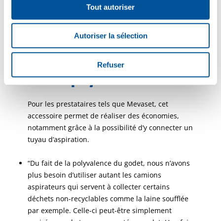
réduisant ainsi les frais de gestion qui y sont
Tout autoriser
associés. Sur la photo, l’accessoire sert à la
collecte d’agrégats légers d’argile expansée
(LECA).
Autoriser la sélection
Pas seulement un godet, mais
Refuser
un outil polyvalent
Pour les prestataires tels que Mevaset, cet
accessoire permet de réaliser des économies,
notamment grâce à la possibilité d’y connecter un
tuyau d’aspiration.
“Du fait de la polyvalence du godet, nous n’avons
plus besoin d’utiliser autant les camions
aspirateurs qui servent à collecter certains
déchets non-recyclables comme la laine soufflée
par exemple. Celle-ci peut-être simplement