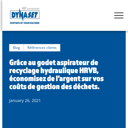
Skip
to
DYNASET
content
Powered
by
Hydraulics
Blog
Références clients
Grâce au godet aspirateur de
recyclage hydraulique HRVB,
économisez de l’argent sur vos
coûts de gestion des déchets.
January 26, 2021