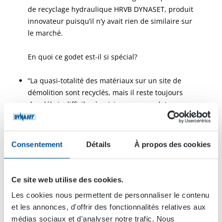
de recyclage hydraulique HRVB DYNASET, produit
innovateur puisqu’il n’y avait rien de similaire sur
le marché.
En quoi ce godet est-il si spécial?
“La quasi-totalité des matériaux sur un site de
démolition sont recyclés, mais il reste toujours
des débris difficiles à saisir avec un godet ou un
grappin standards. Avec ce nouvel outil, on peut
mieux séparer ces éléments et ainsi réduire le
volume de déchets mixtes dont les frais de
Consentement
Détails
À propos des cookies
gestion sont bien plus élevés que ceux des
déchets triés. Le godet aspirateur s’avère alors
être un investissement intelligent, qui est en plus
Ce site web utilise des cookies.
bénéfique à l’environnement puisqu’une plus
Les cookies nous permettent de personnaliser le contenu
grande quantité de déchets peuvent être ainsi
et les annonces, d'offrir des fonctionnalités relatives aux
récoltés”, nous explique Esa Mäntylä.
médias sociaux et d'analyser notre trafic. Nous