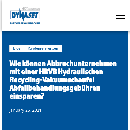
Skip
to
DYNASET
content
Powered
by
Hydraulics
Blog
Kundenreferenzen
Wie können Abbruchunternehmen
mit einer HRVB Hydraulischen
Recycling-Vakuumschaufel
Abfallbehandlungsgebühren
einsparen?
January 26, 2021