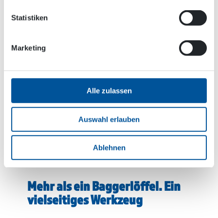
Statistiken
Marketing
Alle zulassen
Die HRVB Hydraulische Recycling-
Vakuumschaufel ermöglicht ein schnelles und
einfaches Sortieren verschiedenster Abfälle und
Auswahl erlauben
Materialien. Hier wird die Schaufel zum Sammeln
von Blähton (LECA) verwendet. Durch die
Vorsortierung werden
Ablehnen
Abfallbehandlungsgebühren gespart.
Mehr als ein Baggerlöffel. Ein
vielseitiges Werkzeug