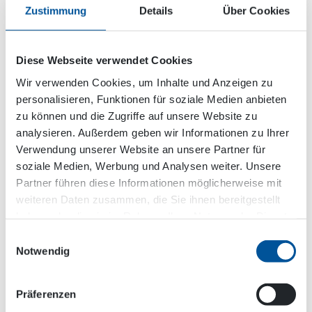
bedeutet. Weil die Abfallbehandlungsgebühren
Zustimmung
Details
Über Cookies
für gemischte Abfälle erheblich höher sind als für
sortierte, ist die [Vakuum]-Schaufel eine
lohnenswerte Investition. Gleichzeitig bedankt
Diese Webseite verwendet Cookies
sich auch Umwelt, weil mehr Material recycelt
Wir verwenden Cookies, um Inhalte und Anzeigen zu
werden kann, eröffnet Esa Mäntylä.
personalisieren, Funktionen für soziale Medien anbieten
zu können und die Zugriffe auf unsere Website zu
Die neue [Vakuum] Schaufel ermöglicht eine
analysieren. Außerdem geben wir Informationen zu Ihrer
bessere Sortierung von Abfällen und Materialien
Verwendung unserer Website an unsere Partner für
direkt auf der Abbruchbaustelle, was wiederum
soziale Medien, Werbung und Analysen weiter. Unsere
weniger gemischte Abfälle bedeutet. Weil die
Partner führen diese Informationen möglicherweise mit
Abfallbehandlungsgebühren für gemischte
weiteren Daten zusammen, die Sie ihnen bereitgestellt
Abfälle erheblich höher sind als für sortierte, ist
haben oder die sie im Rahmen Ihrer Nutzung der Dienste
die [Vakuum]-Schaufel eine lohnenswerte
gesammelt haben.
Investition.
Einwilligungsauswahl
Notwendig
Esa Mäntylä, Präsident und CEO von Mevaset Oy
Präferenzen