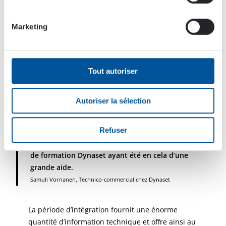
comprends aujourd’hui bien mieux l’hydraulique
de manière générale, le progamme de formation
Marketing
Dynaset ayant été en cela d’une grande aide. En
ce qui concerne le métier de vendeur B-to-B lui-
même (vente d’entreprise à entreprise), j’ai été
étonné par la lenteur du processus d’achat”, nous
Tout autoriser
dit Samuli.
Autoriser la sélection
J’ai fait connaissance avec de nombreux termes
techniques, aussi bien en finnois qu’en anglais.
Refuser
Je comprends aujourd’hui bien mieux
l’hydraulique de manière générale, le progamme
de formation Dynaset ayant été en cela d’une
grande aide.
Samuli Vornanen, Technico-commercial chez Dynaset
La période d’intégration fournit une énorme
quantité d’information technique et offre ainsi au