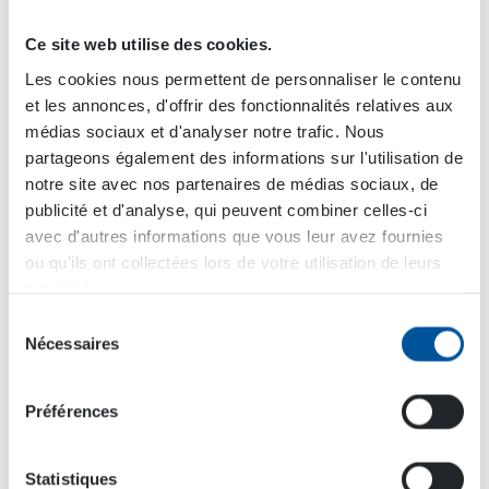
surface. J’ai alors été confronté à certaines choses
pour lesquelles je n’avais pas à ce moment-là les
Ce site web utilise des cookies.
connaissances pour comprendre l’ensemble.
Les cookies nous permettent de personnaliser le contenu
Pendant ces trois premiers mois, j’ai eu
et les annonces, d'offrir des fonctionnalités relatives aux
cependant beaucoup de moments de
médias sociaux et d'analyser notre trafic. Nous
clairvoyance, particulièrement au niveau des
partageons également des informations sur l'utilisation de
vannes. Sur la ligne de production, je ne
notre site avec nos partenaires de médias sociaux, de
comprenais pas les différences entre chaque
publicité et d'analyse, qui peuvent combiner celles-ci
modèle, puis quand est venu le moment de les
avec d'autres informations que vous leur avez fournies
vendre en combinaison avec un autre produit,
ou qu'ils ont collectées lors de votre utilisation de leurs
tout est soudain devenu beaucoup plus clair”,
services.
explique Samuli.
Sélection
Nécessaires
du
Il est vrai qu’en un mois on ne peut pas assimiler
consentement
un tel volume d’information. C’est pourquoi nous
lui avons demandé ce qu’il avait appris depuis.
Préférences
”J’ai fait connaissance avec de nombreux termes
Statistiques
techniques, aussi bien en finnois qu’en anglais. Je