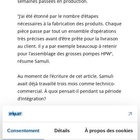
semaines passées en production.
”J’ai été étonné par le nombre d’étapes
nécessaires à la fabrication des produits. Chaque
pièce passe par tout un ensemble d’opérations
très précises avant d’être prête pour la livraison
au client. Il y a par exemple beaucoup à retenir
pour l’assemblage des grosses pompes HPW”,
résume Samuli.
Au moment de l’écriture de cet article, Samuli
avait déjà travaillé trois mois comme technico-
commercial. À quoi pensait-il pendant sa période
d’intégration?
” J’étais impatient de commencer le travail de
vente. Nous avons tellement de produits qu’il est
impossible de tout apprendre en un mois. La
Consentement
Détails
À propos des cookies
période d’intégration m’a permis de gratter la