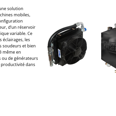
une solution
chines mobiles,
onfiguration
eur, d’un réservoir
ique variable. Ce
 éclairages, les
les soudeurs et bien
ité même en
s ou de générateurs
a productivité dans