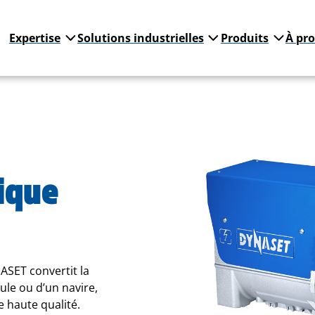
Expertise
Solutions industrielles
Produits
À pr
ique
SET convertit la
le ou d’un navire,
e haute qualité.