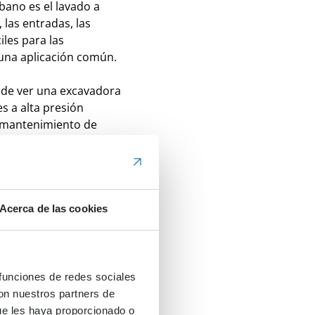
bano es el lavado a
 las entradas, las
ciles para las
 una aplicación común.
ede ver una excavadora
s a alta presión
l mantenimiento de
entador de agua, unidad
ósito de agua. Como
les e interruptores de
 imán para la suciedad.
s, si eso no es
Acerca de las cookies
grasante. La tercera
 ligar el polvo.
 En los videos, puede
teral, en una barredora
 funciones de redes sociales
con nuestros partners de
ue les haya proporcionado o