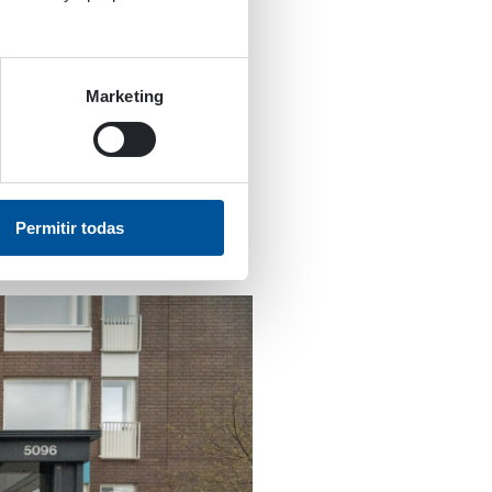
al con supresión de
n sistemas de
d en los bordes de las
lantas. Especialmente en
Marketing
te de césped en la
con el sistema de
Permitir todas