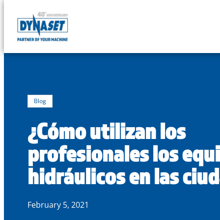
DYNASET
Powered
Skip
by
to
Hydraulics
content
Blog
¿Cómo utilizan los
profesionales los equ
hidráulicos en las ciu
February 5, 2021