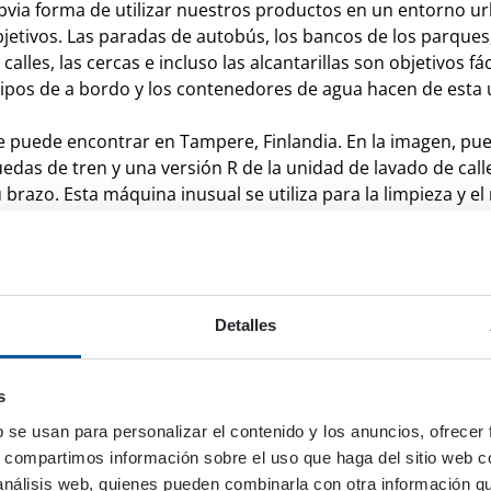
bvia forma de utilizar nuestros productos en un entorno ur
jetivos. Las paradas de autobús, los bancos de los parques,
s calles, las cercas e incluso las alcantarillas son objetivos fá
ipos de a bordo y los contenedores de agua hacen de esta
e puede encontrar en Tampere, Finlandia. En la imagen, pu
edas de tren y una versión R de la unidad de lavado de calle
brazo. Esta máquina inusual se utiliza para la limpieza y e
 está modificada para el trabajo y está equipada con un cal
ua DYNASET WHU. Se instala en el mismo marco que el dep
una solución perfecta para limpiar ranuras estrechas de rie
tores de tranvía requieren lubricación que los hace como un
aceitosa requiere agua caliente si quiere eliminarla. Ademá
Detalles
sar la misma combinación de KPL y WHU con un agente desen
das utilizan agua. Pero en estas aplicaciones se usa agua para
s
istema de supresión de polvo de alta presión DYNASET HPW.
e retención de polvo: retención de polvo en una segadora la
b se usan para personalizar el contenido y los anuncios, ofrecer
verizador.
s, compartimos información sobre el uso que haga del sitio web 
 análisis web, quienes pueden combinarla con otra información q