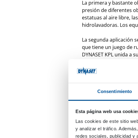
La primera y bastante o
presión de diferentes ob
estatuas al aire libre, la
hidrolavadoras. Los equ
La segunda aplicación s
que tiene un juego de ru
DYNASET KPL unida a su 
tranvías. La unidad KPL
de calentamiento de ag
resultado, la unidad es 
tranvía. Estos interrup
Como sabes, la suciedad 
Consentimiento
suficiente, se puede u
aplicación es triple y to
Esta página web usa cookie
Estamos hablando del s
ver tres aplicaciones d
Las cookies de este sitio we
y, por último, en un pul
y analizar el tráfico. Ademá
redes sociales, publicidad y