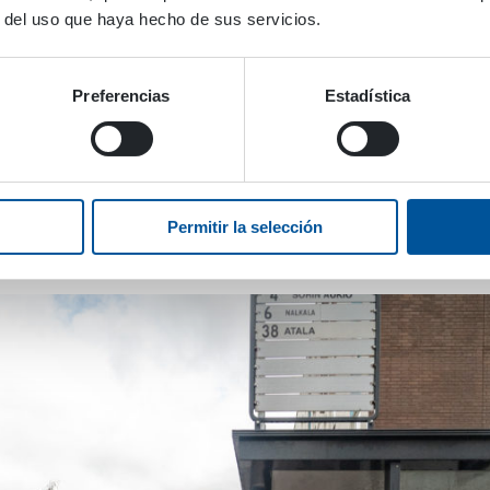
sa llamada Kivirock también se presentó una segadora later
r del uso que haya hecho de sus servicios.
ada Uudenmaan Työlaite Oy equipa los motores laterales co
lta presión HPW-Dust. Esto se debe a que al cortar el céspe
transporta el polvo que se encuentra en las hojas de las p
Preferencias
Estadística
ifica que la calidad del aire podría empeorar durante el cor
que Uudenmaan Työlaite comenzó a equipar estas segadoras 
alta presión DYNASET HPW.
Permitir la selección