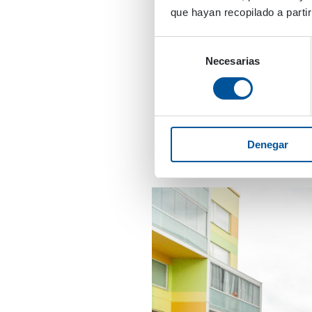
En una revista finlande
que hayan recopilado a parti
polvo. La empresa llam
supresión de polvo de a
Selección
carreteras a menudo se 
Necesarias
de
los suburbios, esto sign
consentimiento
carretera. Es por eso 
supresión de polvo de 
Denegar