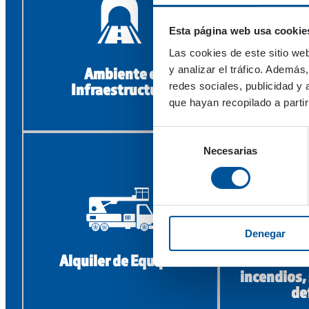
Esta página web usa cookie
Las cookies de este sitio we
y analizar el tráfico. Ademá
Ambiente e
Ser
Infraestructura
Mante
redes sociales, publicidad y
que hayan recopilado a parti
Selección
Necesarias
de
consentimiento
Denegar
Alquiler de Equipos
Industria d
incendios,
de