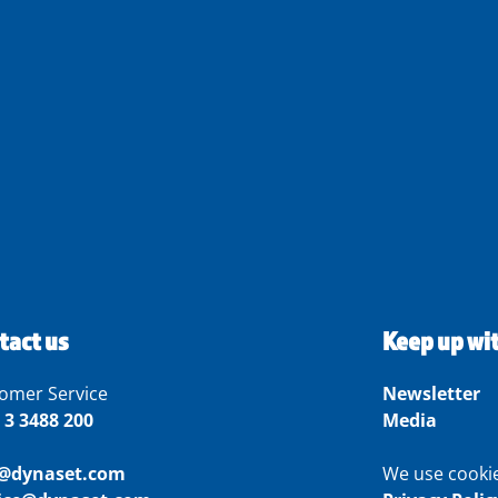
tact us
Keep up wi
omer Service
Newsletter
 3 3488 200
Media
o@dynaset.com
We use cooki