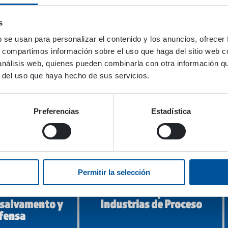
s
b se usan para personalizar el contenido y los anuncios, ofrecer
s, compartimos información sobre el uso que haga del sitio web 
vicio y
Mantenimiento de
nimiento
Espacios Exteriores
 análisis web, quienes pueden combinarla con otra información q
r del uso que haya hecho de sus servicios.
Preferencias
Estadística
Permitir la selección
Vehículos Especiales e
e extinción de
Industrias de Proceso
 salvamento y
fensa