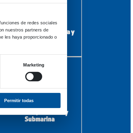
 funciones de redes sociales
con nuestros partners de
Silvicultura, agricultura y
piscicultura
ue les haya proporcionado o
Marketing
Permitir todas
Offshore, Marítima y
Submarina