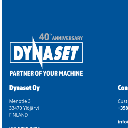
Dynaset Oy
Con
Menotie 3
Cust
33470 Ylöjärvi
+358
FINLAND
inf