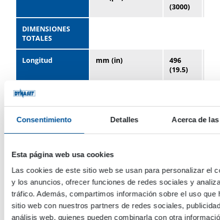
(3000)
(30
DIMENSIONES
TOTALES
Longitud
mm (in)
496
53
(19.5)
(20
Anchura
mm (in)
410
43
(16.1)
(16
Consentimiento
Detalles
Acerca de las
Altura
mm (in)
446
46
(17.6)
(18
Peso
kg (libras)
35
35
Esta página web usa cookies
(77.2)
(77
Las cookies de este sitio web se usan para personalizar el c
y los anuncios, ofrecer funciones de redes sociales y analiza
tráfico. Además, compartimos información sobre el uso que 
sitio web con nuestros partners de redes sociales, publicida
análisis web, quienes pueden combinarla con otra informaci