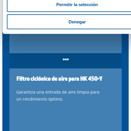
Autómata de parada eléctrica (E)
Permitir la selección
Presostato
eléctrico
para un control
fiable
.
Denegar
...
Filtro ciclónico de aire para HK 450-Y
Garantiza
una
entrada de
aire
limpia
para
un
rendimiento
óptimo
.