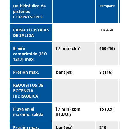
HK hidráulico de
pistones
COMPRESORES
CARACTERÍSTICAS
HK 450
HK
DE SALIDA
45
El aire
l / min (cfm)
450 (16)
450
comprimido (ISO
1217) max.
Presión max.
bar (psi)
8 (116)
8 (
REQUISITOS DE
POTENCIA
HIDRÁULICA
Fluya en el
l / min (gpm
15 (3.9)
15 
máximo. salida
EE.UU.)
Presión max.
bar (psi)
210
21