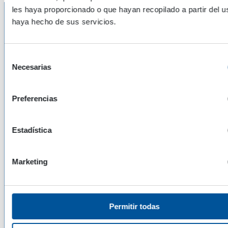
les haya proporcionado o que hayan recopilado a partir del 
haya hecho de sus servicios.
...
Selección
Necesarias
de
consentimiento
Autómata de parada neumática (PNE)
Preferencias
Desconexión
neumática
para
funcionamiento
automático
.
Estadística
Marketing
...
Permitir todas