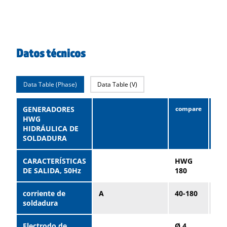
Datos técnicos
Data Table (Phase)
Data Table (V)
GENERADORES
HWG
HIDRÁULICA DE
SOLDADURA
CARACTERÍSTICAS
HWG
H
DE SALIDA, 50Hz
180
22
corriente de
A
40-180
30-
soldadura
Electrodo de
Ø 4
Ø 5