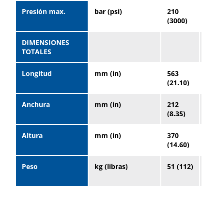
Presión max.
bar (psi)
210
21
(3000)
(30
DIMENSIONES
TOTALES
Longitud
mm (in)
563
56
(21.10)
(22
Anchura
mm (in)
212
21
(8.35)
(8.
Altura
mm (in)
370
36
(14.60)
(14
Peso
kg (libras)
51 (112)
52 