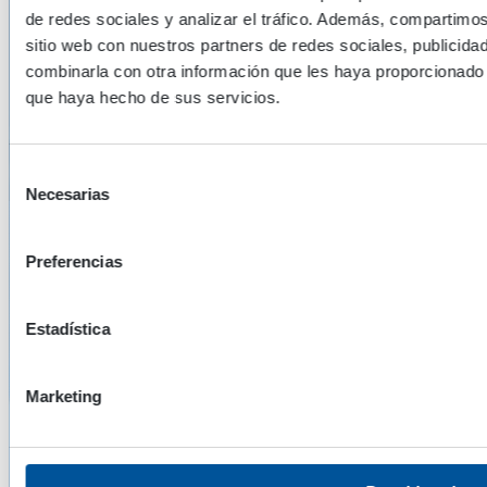
de redes sociales y analizar el tráfico. Además, compartimo
sitio web con nuestros partners de redes sociales, publicida
Conozca nuestros productos
combinarla con otra información que les haya proporcionado 
que haya hecho de sus servicios.
Todos los productos
Selección
Necesarias
de
consentimiento
Conocimientos hidráulicos
Preferencias
Más información
Estadística
Marketing
Solicite una solución