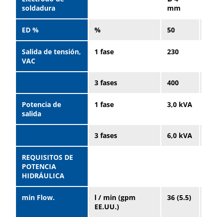
soldadura
mm
m
ED %
%
50
35
Salida de tensión,
1 fase
230
23
VAC
3 fases
400
40
Potencia de
1 fase
3,0 kVA
3,0
salida
3 fases
6,0 kVA
6,0
REQUISITOS DE
POTENCIA
HIDRÁULICA
min Flow.
l / min (gpm
36 (5.5)
51
EE.UU.)
(13