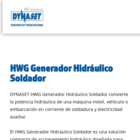
Skip
to
DYNASET
content
Powered
by
Hydraulics
HWG Generador Hidráulico
Soldador
DYNASET HWG Generador Hidráulico Soldador convierte
la potencia hidráulica de una máquina móvil, vehículo o
embarcación en corriente de soldadura y electricidad
auxiliar.
El HWG Generador Hidráulico Soldador es una solución
compacta de accionamiento hidráulico diseñada para