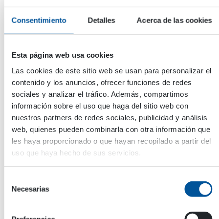
Consentimiento
Detalles
Acerca de las cookies
Magnetismo
Esta página web usa cookies
Las cookies de este sitio web se usan para personalizar el
HMAG Pro Imán Hidráulico
contenido y los anuncios, ofrecer funciones de redes
DYNASET HMAG PRO Imán Hidráulico convierte
sociales y analizar el tráfico. Además, compartimos
la potencia hidráulica de una máquina móvil en
información sobre el uso que haga del sitio web con
potencia magnética. Dispone de un generador
magnético hidráulico integrado que lo convierte
nuestros partners de redes sociales, publicidad y análisis
en una unidad completa […]
web, quienes pueden combinarla con otra información que
les haya proporcionado o que hayan recopilado a partir del
uso que haya hecho de sus servicios.
Conozca todos los productos
Selección
Necesarias
de
consentimiento