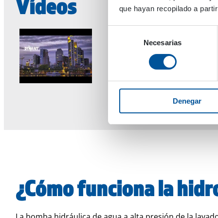
Vídeos
que hayan recopilado a parti
Selección
Necesarias
de
consentimiento
Denegar
¿Cómo funciona la hidr
La bomba hidráulica de agua a alta presión de la lavad