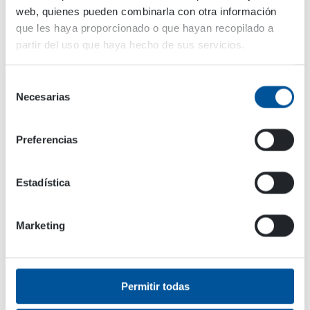
web, quienes pueden combinarla con otra información
que les haya proporcionado o que hayan recopilado a
partir del uso que haya hecho de sus servicios.
Maquinaria adecuada
Camiones, hormigoneras y grúas móviles
Selección
Necesarias
de
Sectores de uso
consentimiento
Preferencias
Ambiente e Infraestructura
Mantenimiento de Espacios Exteriores
Estadística
Marketing
Permitir todas