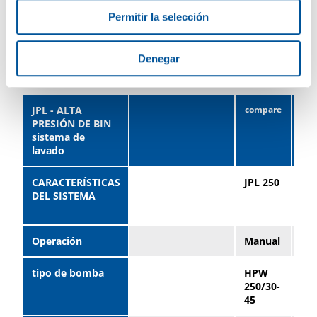
Permitir la selección
Datos técnicos
Denegar
Tabla de datos
JPL - ALTA
PRESIÓN DE BIN
sistema de
lavado
CARACTERÍSTICAS
JPL 250
JPL
DEL SISTEMA
(wi
WH
Operación
Manual
Ma
tipo de bomba
HPW
HP
250/30-
250
45
45