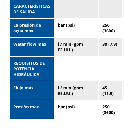
CARACTERÍSTICAS
DE SALIDA
La presión de
bar (psi)
250
25
agua max.
(3600)
(36
Water flow max.
l / min (gpm
30 (7.9)
30 
EE.UU.)
REQUISITOS DE
POTENCIA
HIDRÁULICA
Flujo máx.
l / min (gpm
45
45
EE.UU.)
(11.9)
(11
Presión max.
bar (psi)
250
25
(3600)
(36