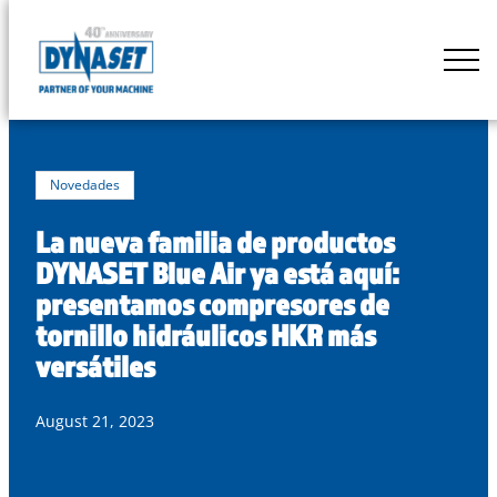
Skip
to
DYNASET
content
Powered
by
Hydraulics
Novedades
La nueva familia de productos
DYNASET Blue Air ya está aquí:
presentamos compresores de
tornillo hidráulicos HKR más
versátiles
August 21, 2023