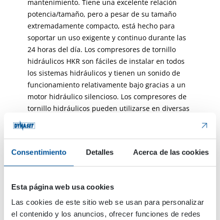
mantenimiento. Tiene una excelente relación
potencia/tamaño, pero a pesar de su tamaño
extremadamente compacto, está hecho para
soportar un uso exigente y continuo durante las
24 horas del día. Los compresores de tornillo
hidráulicos HKR son fáciles de instalar en todos
los sistemas hidráulicos y tienen un sonido de
funcionamiento relativamente bajo gracias a un
motor hidráulico silencioso. Los compresores de
tornillo hidráulicos pueden utilizarse en diversas
aplicaciones, como la alimentación de
herramientas neumáticas, tareas de limpieza,
purga de aire y trabajos de reparación.
Consentimiento
Detalles
Acerca de las cookies
Esta página web usa cookies
Interested in Blue Air Product Family and HKR
Hydraulic Screw Compressors? Send your
Las cookies de este sitio web se usan para personalizar
question to us below!
el contenido y los anuncios, ofrecer funciones de redes