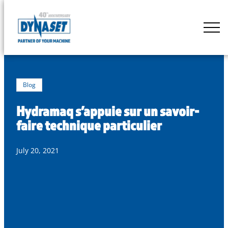
Skip
to
DYNASET
content
Powered
by
Hydraulics
Blog
Hydramaq s’appuie sur un savoir-
faire technique particulier
July 20, 2021