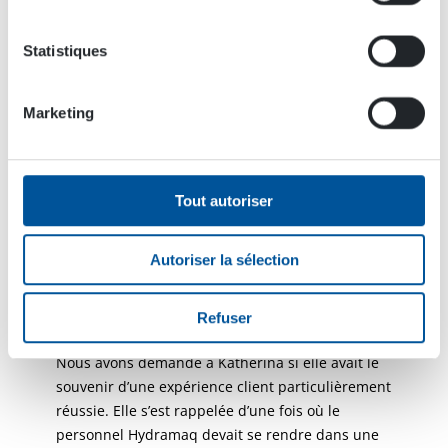
Une expérience client réussie
qui a multiplié les ventes
Statistiques
Du fait du décalage horaire, Katherina et toute
Marketing
l’équipe Hydramaq soutiennent le personnel
Dynaset depuis longtemps en Amérique latine.
Hydramaq est souvent en mesure d’apporter plus
rapidement des réponses aux problèmes
Tout autoriser
auxquels les clients sont confrontés, même si
Katherina admet que Mikko Heikkilä, le
Autoriser la sélection
responsable des ventes Dynaset pour l’Amérique
latine, a certaines fois reçu des appels en pleine
nuit.
Refuser
Nous avons demandé à Katherina si elle avait le
souvenir d’une expérience client particulièrement
réussie. Elle s’est rappelée d’une fois où le
personnel Hydramaq devait se rendre dans une