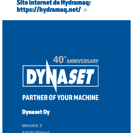
Site internet de Hydramaq:
https://hydramaq.net/
Dynaset Oy
Menotie 3
33470 Ylöjärvi